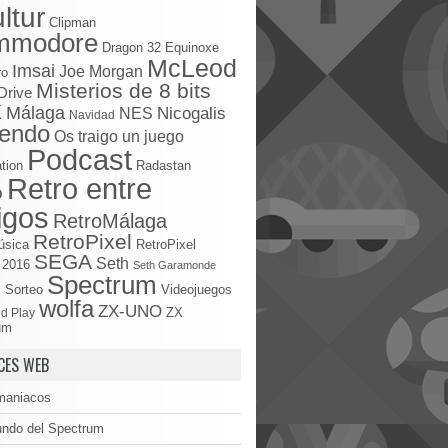
ltur
Clipman
mmodore
Dragon 32
Equinoxe
McLeod
Imsai
Joe Morgan
ro
Misterios de 8 bits
Drive
X
Málaga
Nicogalis
NES
Navidad
tendo
Os traigo un juego
Podcast
tion
Radastan
Retro entre
o
igos
RetroMálaga
RetroPixel
úsica
RetroPixel
SEGA
Seth
 2016
Seth Garamonde
Spectrum
S
Sorteo
Videojuegos
wolfa
ZX-UNO
d Play
ZX
um
CES WEB
maniacos
undo del Spectrum