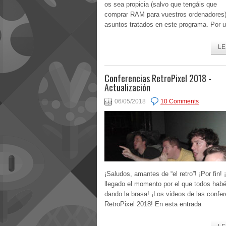
os sea propicia (salvo que tengáis que
comprar RAM para vuestros ordenadores
asuntos tratados en este programa. Por u
LE
Conferencias RetroPixel 2018 -
Actualización
06/05/2018
10 Comments
¡Saludos, amantes de “el retro”! ¡Por fin! 
llegado el momento por el que todos habé
dando la brasa! ¡Los videos de las confe
RetroPixel 2018! En esta entrada