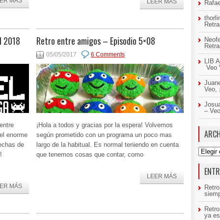
ER MÁS
LEER MÁS
Rafae
thorl
Retr
l 2018
Retro entre amigos – Episodio 5×08
Neof
Retr
05/05/2017
6 Comments
LIB A
Veo 
Juan
Veo,
Josua
– Ve
entre
¡Hola a todos y gracias por la espera! Volvemos
ARCH
el enorme
según prometido con un programa un poco mas
fechas de
largo de la habitual. Es normal teniendo en cuenta
Archivo
!
que tenemos cosas que contar, como
ENTR
LEER MÁS
ER MÁS
Retro
siemp
Retr
ya es