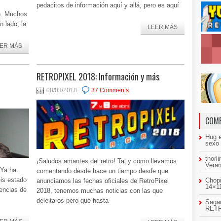
pedacitos de información aquí y allá, pero es aquí
). Muchos
n lado, la
LEER MÁS
ER MÁS
RETROPIXEL 2018: Información y más
08/03/2018
37 Comments
COME
Hug
sexo
thorl
¡Saludos amantes del retro! Tal y como llevamos
Veran
¡Ya ha
comentando desde hace un tiempo desde que
is estado
Chopi
anunciamos las fechas oficiales de RetroPixel
14×11
rencias de
2018, tenemos muchas noticias con las que
deleitaros pero que hasta
Sagar
RETR