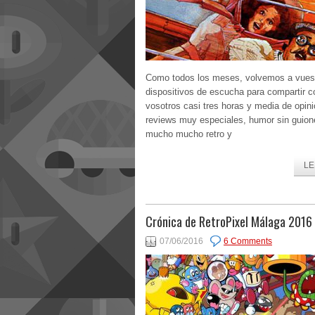
Como todos los meses, volvemos a vues
dispositivos de escucha para compartir c
vosotros casi tres horas y media de opin
reviews muy especiales, humor sin guion
mucho mucho retro y
LE
Crónica de RetroPixel Málaga 2016
07/06/2016
6 Comments