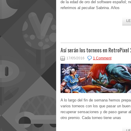
de la edad de oro del software español; n
referimos al peculiar Sabrina. Años
LE
Así serán los torneos en RetroPixel
17/05/2016
1 Comment
A lo largo del fin de semana hemos prepa
varios torneos con los que pasar un buen 
recuperar sensaciones y de paso ganar a
otro premio. Cada torneo tiene unas
LE