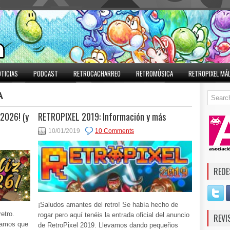
TICIAS
PODCAST
RETROCACHARREO
RETROMÚSICA
RETROPIXEL MÁ
A
 2026! (y
RETROPIXEL 2019: Información y más
10/01/2019
10 Comments
REDE
¡Saludos amantes del retro! Se había hecho de
etro.
rogar pero aquí tenéis la entrada oficial del anuncio
REVI
eamos que
de RetroPixel 2019. Llevamos dando pequeños