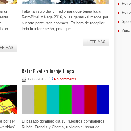
Retro
os un
Falta tan solo día y medio para que tenga lugar
Retr
estra
RetroPixel Málaga 2016, y las ganas -al menos por
Spec
a
nuestra parte- son enormes. Es hora de recopilar
do un
toda la información, para que
Zona
LEER MÁS
ER MÁS
RetroPixel en Juanje Juega
17/05/2016
No comments
d por ser
El pasado domingo dia 15, nuestros compañeros
vertidos”
Rubén, Francis y Chema, tuvieron el honor de