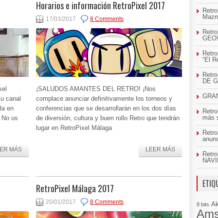
Horarios e información RetroPixel 2017
Retro
Mazm
17/03/2017
8 Comments
Retro
GEO
Retro
“El R
Retr
DE 
xel
¡SALUDOS AMANTES DEL RETRO! ¡Nos
GRAN
su canal
complace anunciar definitivamente los torneos y
la en
conferencias que se desarrollarán en los dos días
Retro
más 
. No os
de diversión, cultura y buen rollo Retro que tendrán
lugar en RetroPixel Málaga
Retro
anun
ER MÁS
LEER MÁS
Retro
NAVI
ETIQ
RetroPixel Málaga 2017
20/01/2017
8 Comments
A
8 bits
Ams