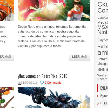
Cku
Co
Espete
Mega 
MS
tros
Desde Retro entre amigos, tenemos la tremenda
Nin
on
satisfacción de comunicar nuestra segunda
iones,
muestra de retroinformática y videojuegos en
PlaySta
es y
Málaga. Gracias a la UMA, el Vicerrectorado de
Retr
Cultura y por supuesto a todas
am
ER MÁS
LEER MÁS
Retrom
Málaga
SNE
¡Nos vemos en RetroPixel 2016!
Weeken
Spectr
19/05/2016
9 Comments
ENLA
Byte
El M