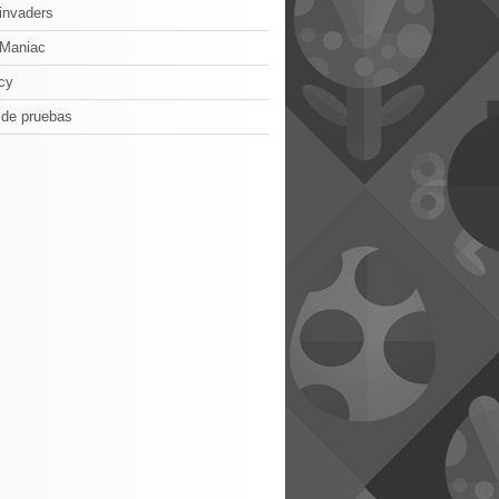
invaders
oManiac
cy
 de pruebas