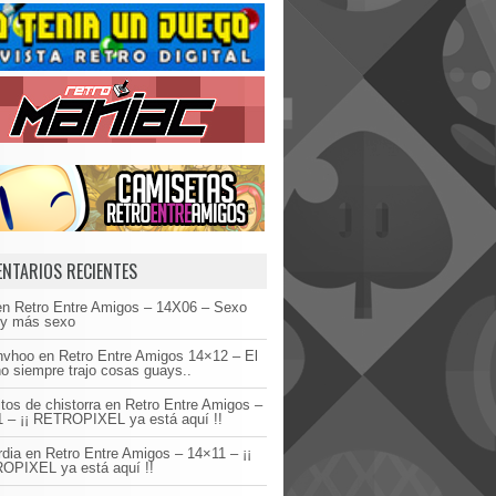
NTARIOS RECIENTES
en
Retro Entre Amigos – 14X06 – Sexo
 y más sexo
invhoo
en
Retro Entre Amigos 14×12 – El
o siempre trajo cosas guays..
tos de chistorra
en
Retro Entre Amigos –
 – ¡¡ RETROPIXEL ya está aquí !!
dia
en
Retro Entre Amigos – 14×11 – ¡¡
OPIXEL ya está aquí !!