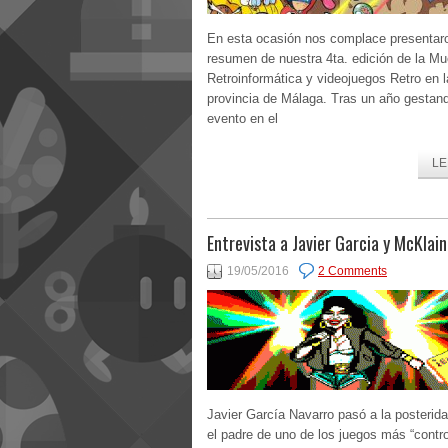
En esta ocasión nos complace presentar
resumen de nuestra 4ta. edición de la Mu
Retroinformática y videojuegos Retro en l
provincia de Málaga. Tras un año gestan
evento en el
LE
Entrevista a Javier Garcia y McKlain
19/05/2016
2 Comments
Javier García Navarro pasó a la posterida
el padre de uno de los juegos más “contro