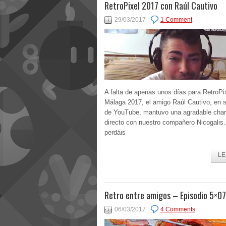
RetroPixel 2017 con Raúl Cautivo
29/03/2017
1 Comment
A falta de apenas unos días para RetroPi
Málaga 2017, el amigo Raúl Cautivo, en 
de YouTube, mantuvo una agradable char
directo con nuestro compañero Nicogalis
perdáis
LE
Retro entre amigos – Episodio 5×07
06/03/2017
4 Comments