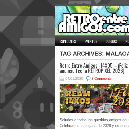
ESPECIALES
EVENTOS
JUEGOS
NO
TAG ARCHIVES:
MÁLAG
Retro Entre Amigos -14X05 – ¡Feliz
anuncio fecha RETROPIXEL 2026)
04/01/2026
3 Comments
Saludos a todos los queridos amigos del r
Celebramos la llegada de 2026 y os des