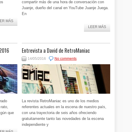
os
compartir más de una hora de conversación con
Juanje, dueño del canal en YouTube Juanje Juega.
En
ER MÁS
LEER MÁS
 2016
Entrevista a David de RetroManiac
14/05/2016
No comments
rado
La revista RetroManiac es uno de los medios
rato,
referentes actuales en la escena de nuestro país,
lgún que
con una trayectoria de seis años ofreciendo
gratuitamente tanto las novedades de la escena
independiente y
ER MÁS