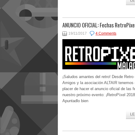
LE
ANUNCIO OFICIAL: Fechas RetroPíxe
19/11/2017
4 Comments
¡Saludos amantes del retro! Desde Retro 
Amigos y la asociación ALTAIR tenemos 
placer de hacer el anuncio oficial de las 
nuestro próximo evento: ¡RetroPíxel 2018
Apuntadlo bien
LE