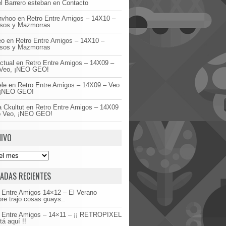
l Barrero esteban
en
Contacto
invhoo
en
Retro Entre Amigos – 14X10 –
asos y Mazmorras
eo
en
Retro Entre Amigos – 14X10 –
asos y Mazmorras
ctual
en
Retro Entre Amigos – 14X09 –
Veo, ¡NEO GEO!
ele
en
Retro Entre Amigos – 14X09 – Veo
 ¡NEO GEO!
 Ckultut
en
Retro Entre Amigos – 14X09
o Veo, ¡NEO GEO!
IVO
ADAS RECIENTES
 Entre Amigos 14×12 – El Verano
re trajo cosas guays..
o Entre Amigos – 14×11 – ¡¡ RETROPIXEL
tá aquí !!