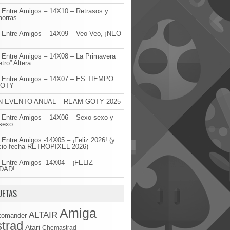
 Entre Amigos – 14X10 – Retrasos y
orras
 Entre Amigos – 14X09 – Veo Veo, ¡NEO
!
 Entre Amigos – 14X08 – La Primavera
etro” Altera
o Entre Amigos – 14X07 – ES TIEMPO
GOTY
 EVENTO ANUAL – REAM GOTY 2025
 Entre Amigos – 14X06 – Sexo sexo y
sexo
 Entre Amigos -14X05 – ¡Feliz 2026! (y
cio fecha RETROPIXEL 2026)
 Entre Amigos -14X04 – ¡FELIZ
DAD!
UETAS
Amiga
ALTAIR
komander
trad
Atari
Chemastrad