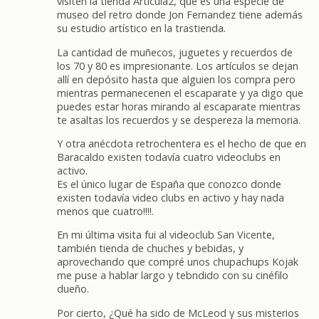
visiten la tienda Articula2, que es una especie de
museo del retro donde Jon Fernandez tiene además
su estudio artístico en la trastienda.
La cantidad de muñecos, juguetes y recuerdos de
los 70 y 80 es impresionante. Los artículos se dejan
allí en depósito hasta que alguien los compra pero
mientras permanecenen el escaparate y ya digo que
puedes estar horas mirando al escaparate mientras
te asaltas los recuerdos y se despereza la memoria.
Y otra anécdota retrochentera es el hecho de que en
Baracaldo existen todavía cuatro videoclubs en
activo.
Es el único lugar de España que conozco donde
existen todavía video clubs en activo y hay nada
menos que cuatro!!!!.
En mi última visita fui al videoclub San Vicente,
también tienda de chuches y bebidas, y
aprovechando que compré unos chupachups Kojak
me puse a hablar largo y tebndido con su cinéfilo
dueño.
Por cierto, ¿Qué ha sido de McLeod y sus misterios