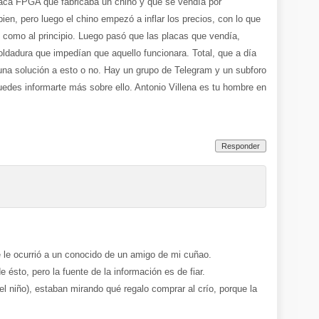
aca FPGA que fabricaba un chino y que se vendía por
bien, pero luego el chino empezó a inflar los precios, con lo que
o como al principio. Luego pasó que las placas que vendía,
soldadura que impedían que aquello funcionara. Total, que a día
una solución a esto o no. Hay un grupo de Telegram y un subforo
edes informarte más sobre ello. Antonio Villena es tu hombre en
Responder
 le ocurrió a un conocido de un amigo de mi cuñao.
sto, pero la fuente de la información es de fiar.
el niño), estaban mirando qué regalo comprar al crío, porque la