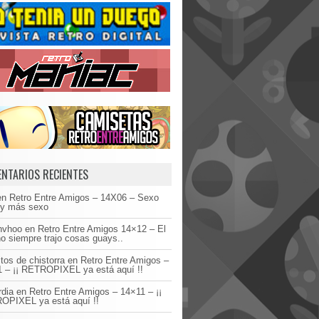
NTARIOS RECIENTES
en
Retro Entre Amigos – 14X06 – Sexo
 y más sexo
invhoo
en
Retro Entre Amigos 14×12 – El
o siempre trajo cosas guays..
tos de chistorra
en
Retro Entre Amigos –
 – ¡¡ RETROPIXEL ya está aquí !!
dia
en
Retro Entre Amigos – 14×11 – ¡¡
OPIXEL ya está aquí !!