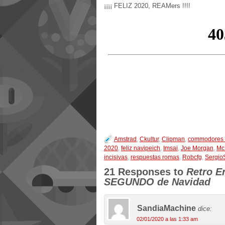
¡¡¡¡ FELIZ 2020, REAMers !!!!
Amstrad
,
Ckultur
,
Clipman
,
commodores
2020
,
feliz navipeich
,
Imsai
,
Joe Morgan
,
Mc
incisivas
,
respuestas romas
,
Robcfg
,
Sergio
21 Responses to
Retro E
SEGUNDO de Navidad
SandiaMachine
dice:
02/01/2020 a las 1:33 am