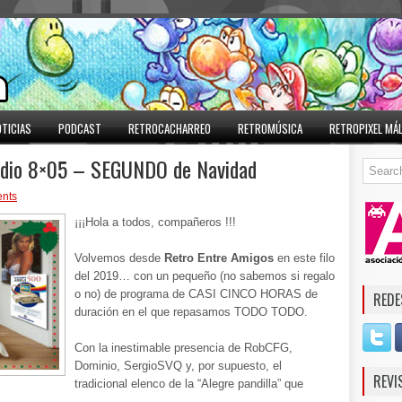
TICIAS
PODCAST
RETROCACHARREO
RETROMÚSICA
RETROPIXEL MÁ
odio 8×05 – SEGUNDO de Navidad
nts
¡¡¡Hola a todos, compañeros !!!
Volvemos desde
Retro Entre Amigos
en este filo
del 2019… con un pequeño (no sabemos si regalo
o no) de programa de CASI CINCO HORAS de
REDE
duración en el que repasamos TODO TODO.
Con la inestimable presencia de RobCFG,
Dominio, SergioSVQ y, por supuesto, el
REVI
tradicional elenco de la “Alegre pandilla” que