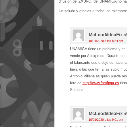
difusión del ZXUNO, del UNAMIGA no hay 
Un saludo y gracias a todos los miembro
McLeod/IdeaFix
d
10/01/2020 a las 8:54 pm
UNAMIGA tiene un problema y es 
vende por Aliexpress. Durante un 
el fabricante que o dejó de hacer
bien, o las que tenía las subió mu
Antonio Villena es quien puede re
foro de
http://www.forofpga.es
tien
Saludos!
McLeod/IdeaFix
d
10/01/2020 a las 9:01 pm