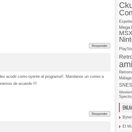
Cku
Co
Espete
Mega 
MS
Nin
Responder
PlaySta
Retr
am
Retrom
edes acudir como oyente al programa!!. Mandanos un correo a
Málaga
nemos de acuerdo !!!
SNE
Weeken
Spectr
ENLA
Responder
Byte
El M