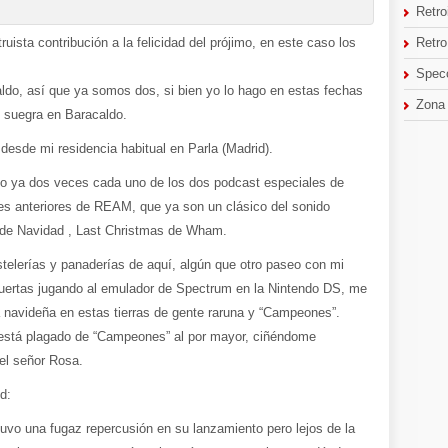
Retro
Retr
ruista contribución a la felicidad del prójimo, en este caso los
Spec
ldo, así que ya somos dos, si bien yo lo hago en estas fechas
Zona
 suegra en Baracaldo.
esde mi residencia habitual en Parla (Madrid).
o ya dos veces cada uno de los dos podcast especiales de
es anteriores de REAM, que ya son un clásico del sonido
a de Navidad , Last Christmas de Wham.
stelerías y panaderías de aquí, algún que otro paseo con mi
muertas jugando al emulador de Spectrum en la Nintendo DS, me
a navideña en estas tierras de gente raruna y “Campeones”.
 está plagado de “Campeones” al por mayor, ciñéndome
 el señor Rosa.
d:
o una fugaz repercusión en su lanzamiento pero lejos de la