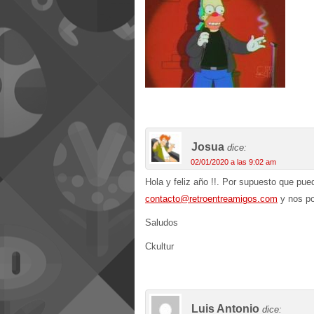
Josua
dice:
02/01/2020 a las 9:02 am
Hola y feliz año !!. Por supuesto que pu
contacto@retroentreamigos.com
y nos po
Saludos
Ckultur
Luis Antonio
dice: