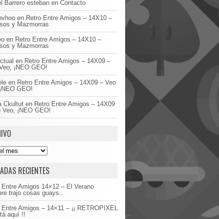
l Barrero esteban
en
Contacto
invhoo
en
Retro Entre Amigos – 14X10 –
asos y Mazmorras
eo
en
Retro Entre Amigos – 14X10 –
asos y Mazmorras
ctual
en
Retro Entre Amigos – 14X09 –
Veo, ¡NEO GEO!
ele
en
Retro Entre Amigos – 14X09 – Veo
 ¡NEO GEO!
 Ckultut
en
Retro Entre Amigos – 14X09
o Veo, ¡NEO GEO!
IVO
ADAS RECIENTES
 Entre Amigos 14×12 – El Verano
re trajo cosas guays..
o Entre Amigos – 14×11 – ¡¡ RETROPIXEL
tá aquí !!