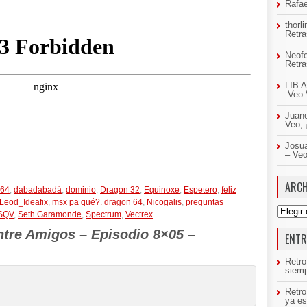
Rafae
thorl
Retr
Neof
Retr
LIB A
Veo 
Juan
Veo,
Josua
– Ve
ARCH
 64
,
dabadabadá
,
dominio
,
Dragon 32
,
Equinoxe
,
Espetero
,
feliz
Leod_Ideafix
,
msx pa qué?. dragon 64
,
Nicogalis
,
preguntas
Archivo
SQV
,
Seth Garamonde
,
Spectrum
,
Vectrex
ntre Amigos – Episodio 8×05 –
ENTR
Retro
siemp
Retr
ya es