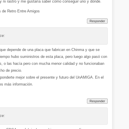
ni rastro y me gustaría saber cómo conseguir uno y dónde.
s de Retro Entre Amigos
Responder
ice:
que depende de una placa que fabrican en Chinma y que se
tiempo hubo suministros de esta placa, pero luego algo pasó con
las, o las hacía pero con mucha menor calidad y no funcionaban
cho de precio.
sponderte mejor sobre el presente y futuro del UnAMIGA. En el
es más información.
Responder
ice: