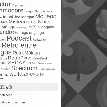
ltur
Clipman
mmodore
Dragon 32
Equinoxe
McLeod
Imsai
Joe Morgan
ro
Misterios de 8 bits
Drive
X
Málaga
Nicogalis
NES
Navidad
tendo
Os traigo un juego
Podcast
tion
Radastan
Retro entre
o
igos
RetroMálaga
RetroPixel
úsica
RetroPixel
SEGA
Seth
 2016
Seth Garamonde
Spectrum
S
Sorteo
Videojuegos
wolfa
ZX-UNO
d Play
ZX
um
CES WEB
maniacos
undo del Spectrum