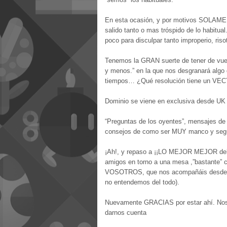
En esta ocasión, y por motivos SOLAMENT
salido tanto o mas tróspido de lo habitual
poco para disculpar tanto improperio, ris
Tenemos la GRAN suerte de tener de vuel
y menos.” en la que nos desgranará algo q
tiempos… ¿Qué resolución tiene un VE
Dominio se viene en exclusiva desde UK y
“Preguntas de los oyentes”, mensajes de
consejos de como ser MUY manco y segu
¡Ah!, y repaso a ¡¡LO MEJOR MEJOR del 20
amigos en torno a una mesa ,”bastante
VOSOTROS, que nos acompañáis desde h
no entendemos del todo).
Nuevamente GRACIAS por estar ahí. Nos
darnos cuenta