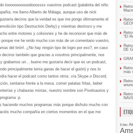
do tooooooooooodooossss vuestros podcast (palabrita del niño
Retro
Mazm
pañía, me llamo Alberto de Málaga, aunque uso de nick
staría deciros que la verdad es que me pongo últimamente el
Retro
GEO
molición tipo Destructión Derby) y mientras destrozo y me
Retro
scucho entre motores y colisiones y he de reconocer que más de
“El R
 porque me he reído mucho con más de un comentario vuestro,
Retr
mas del tirón!. ¿No hay ningún tipo de logro por eso?, en caso
DE 
o deciros también que gracias a vosotros principalmente, nos
GRAN
 y grabamos un… bueno me gustaría decir que es un podcast,
Retro
uando principalmente tenía ganas de hacer el guión) y nos lo
más 
endía hacer el podcast como tantos otros, vía Skype o Discord,
Retro
ación, sentarse frente a la mesa, comer patatas fritas, beber
anun
tonterías y chalauras mixtas, nuestro nombre son Pixelsaurios y
Retro
 programa :p.
NAVI
is haciendo muchos programas más porque disfruto mucho con
ETIQ
 hacéis mucho compañía en ciertos momentos en el que me
A
8 bits
Ams