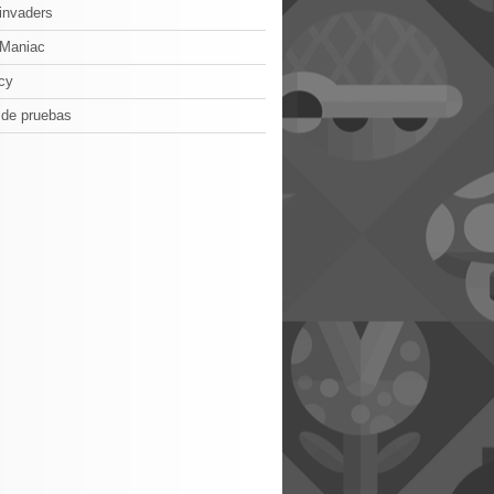
invaders
oManiac
cy
 de pruebas