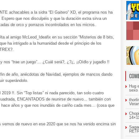
E achacables a la sidra “El Gaitero” XD, el programa nos ha
. Espero que nos disculpéis y que la duración extra sirva un
otadas de orco y porrazos incontrolados en los micros.
ta al amigo McLeod_Ideafix en su sección “Misterios de 8 bits,
ue ha intrigado a la humanidad desde el principio de los
CTREX?.
 nos “trae un juego”… ¿Cuál será?, ¿?¿, ¡¡Oídlo y jugadlo !!
 fin de año, anécdotas de Navidad, ejemplos de mancos dando
COME
ir superándolo.
Hug
sexo
19 !!. Sin “Top listas” ni nada parecido, tan solo cuatro
” cuadrada, ENCANTADOS de reunirse de nuevo… también con
thorl
Veran
ace años y que nos inundáis de cariño cada mes… (cosa que
Chopi
14×11
 vemos de nuevo en ese 2020 que se nos ha venido encima sin
Sagar
RETR