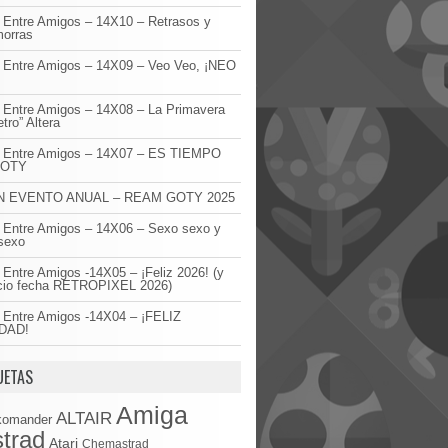
 Entre Amigos – 14X10 – Retrasos y
orras
 Entre Amigos – 14X09 – Veo Veo, ¡NEO
!
 Entre Amigos – 14X08 – La Primavera
etro” Altera
o Entre Amigos – 14X07 – ES TIEMPO
GOTY
 EVENTO ANUAL – REAM GOTY 2025
 Entre Amigos – 14X06 – Sexo sexo y
sexo
 Entre Amigos -14X05 – ¡Feliz 2026! (y
cio fecha RETROPIXEL 2026)
 Entre Amigos -14X04 – ¡FELIZ
DAD!
UETAS
Amiga
ALTAIR
komander
trad
Atari
Chemastrad