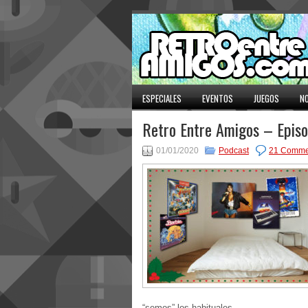
ESPECIALES
EVENTOS
JUEGOS
NO
Retro Entre Amigos – Epis
01/01/2020
Podcast
21 Comme
“semos” los habituales.