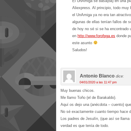
El UnAmiga se basa(ba) en una pl
Aliexpress. Al principio, todo muy 
el UnAmiga ya no era tan atractiv
algunas de ellas tenían fallos de 
de hoy no sé si se ha encontrado 
en
http://www.forofpga.es
donde pu
este asunto
Saludos!
Antonio Blanco
dice:
04/01/2020 a las 11:47 pm
Muy buenas chicos.
Me llamo Toño (el de Barakaldo).
Aquí os dejo una (anécdota – cuento) que
No sé exactamente cuanto tiempo hace de é
Los padres de Jesulín, (que así se llama 
verdad es que tenía de todo.