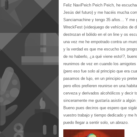
Feliz NaviPeich Peich Peich, he escucha
Jesús del futuro) y me hacéis mucha com
Sanciamachine y tengo 35 años… Y me gu
WreckFest (videojuego de vehículos de de
destrozan el bólido en el on line y os e
una vez me he empotrado contra un muro
y la verdad es que me escucho los progra
de no haberlo, ¿a qué viene esto!?, buen
reunimos de vez en cuando los amigotes
(pero eso fue solo al principio que era c
pasamos de lujo, en un principio yo pret
pero ellos prefieren reunirse en una habit
cerveza y derivados alcohólicos y decir 
sinceramente me gustaría asistir a algún
Bueno pues deciros que espero que sigá
vuestro trabajo y tiempo dedicado y me
puedo llegar a sentir solo, un abrazo.