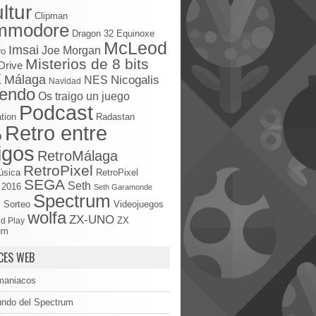
ltur
Clipman
mmodore
Dragon 32
Equinoxe
McLeod
Imsai
Joe Morgan
ro
Misterios de 8 bits
Drive
X
Málaga
Nicogalis
NES
Navidad
tendo
Os traigo un juego
Podcast
tion
Radastan
Retro entre
o
igos
RetroMálaga
RetroPixel
úsica
RetroPixel
SEGA
Seth
 2016
Seth Garamonde
Spectrum
S
Sorteo
Videojuegos
wolfa
ZX-UNO
d Play
ZX
um
CES WEB
maniacos
undo del Spectrum