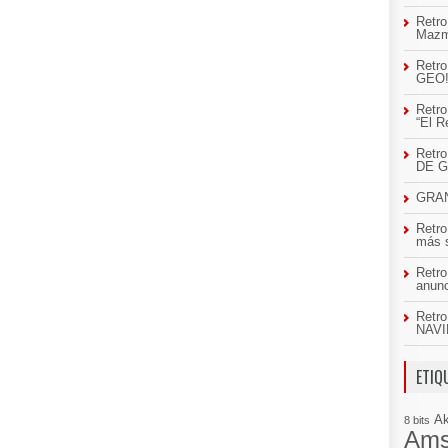
Retro
Mazm
Retro
GEO
Retro
“El R
Retr
DE 
GRAN
Retro
más 
Retro
anun
Retro
NAVI
ETIQ
A
8 bits
Ams