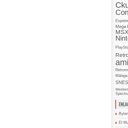
Cku
Co
Espete
Mega 
MS
Nin
PlaySta
Retr
am
Retrom
Málaga
SNE
Weeken
Spectr
ENLA
Byte
El M