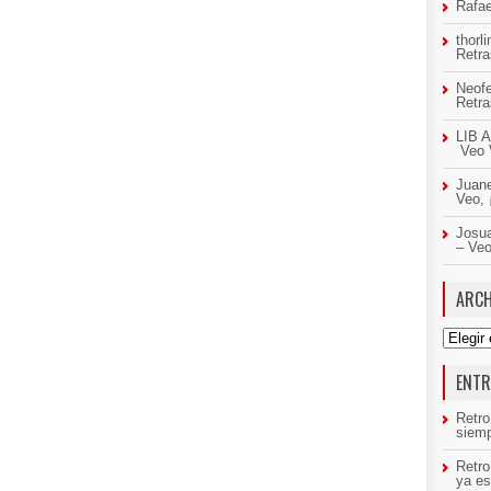
Rafae
thorl
Retr
Neof
Retr
LIB A
Veo 
Juan
Veo,
Josua
– Ve
ARCH
Archivo
ENTR
Retro
siemp
Retr
ya es