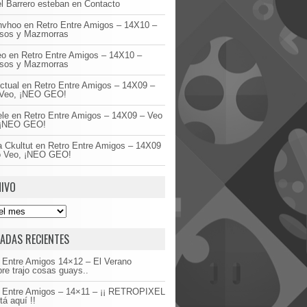
l Barrero esteban
en
Contacto
invhoo
en
Retro Entre Amigos – 14X10 –
asos y Mazmorras
eo
en
Retro Entre Amigos – 14X10 –
asos y Mazmorras
ctual
en
Retro Entre Amigos – 14X09 –
Veo, ¡NEO GEO!
ele
en
Retro Entre Amigos – 14X09 – Veo
 ¡NEO GEO!
 Ckultut
en
Retro Entre Amigos – 14X09
o Veo, ¡NEO GEO!
IVO
ADAS RECIENTES
 Entre Amigos 14×12 – El Verano
re trajo cosas guays..
o Entre Amigos – 14×11 – ¡¡ RETROPIXEL
tá aquí !!