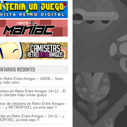
NTARIOS RECIENTES
en
Retro Entre Amigos – 14X06 – Sexo
 y más sexo
invhoo
en
Retro Entre Amigos 14×12 – El
o siempre trajo cosas guays..
tos de chistorra
en
Retro Entre Amigos –
 – ¡¡ RETROPIXEL ya está aquí !!
dia
en
Retro Entre Amigos – 14×11 – ¡¡
OPIXEL ya está aquí !!