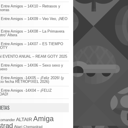
 Entre Amigos – 14X10 – Retrasos y
orras
 Entre Amigos – 14X09 – Veo Veo, ¡NEO
!
 Entre Amigos – 14X08 – La Primavera
etro” Altera
o Entre Amigos – 14X07 – ES TIEMPO
GOTY
 EVENTO ANUAL – REAM GOTY 2025
 Entre Amigos – 14X06 – Sexo sexo y
sexo
 Entre Amigos -14X05 – ¡Feliz 2026! (y
cio fecha RETROPIXEL 2026)
 Entre Amigos -14X04 – ¡FELIZ
DAD!
UETAS
Amiga
ALTAIR
komander
trad
Atari
Chemastrad