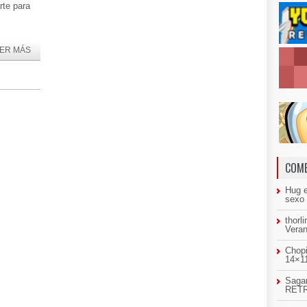
rte para
ER MÁS
COME
Hug
sexo
thorl
Veran
Chopi
14×11
Sagar
RETR