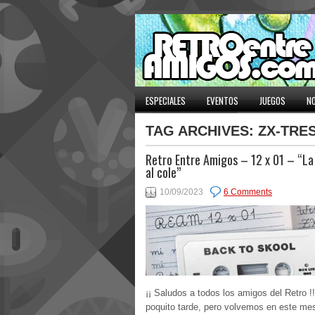
ESPECIALES
EVENTOS
JUEGOS
NO
TAG ARCHIVES:
ZX-TRE
Retro Entre Amigos – 12 x 01 – “La
al cole”
10/09/2023
6 Comments
¡¡ Saludos a todos los amigos del Retro !
poquito tarde, pero volvemos en este me