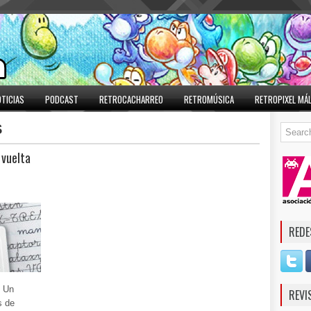
TICIAS
PODCAST
RETROCACHARREO
RETROMÚSICA
RETROPIXEL MÁ
S
 vuelta
REDE
! Un
REVI
s de