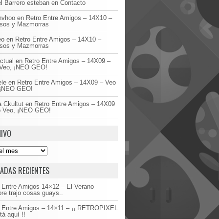
l Barrero esteban
en
Contacto
invhoo
en
Retro Entre Amigos – 14X10 –
asos y Mazmorras
eo
en
Retro Entre Amigos – 14X10 –
asos y Mazmorras
ctual
en
Retro Entre Amigos – 14X09 –
Veo, ¡NEO GEO!
ele
en
Retro Entre Amigos – 14X09 – Veo
 ¡NEO GEO!
 Ckultut
en
Retro Entre Amigos – 14X09
o Veo, ¡NEO GEO!
IVO
ADAS RECIENTES
 Entre Amigos 14×12 – El Verano
re trajo cosas guays..
o Entre Amigos – 14×11 – ¡¡ RETROPIXEL
tá aquí !!