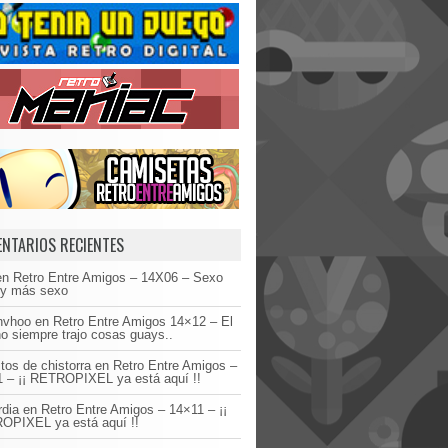
NTARIOS RECIENTES
en
Retro Entre Amigos – 14X06 – Sexo
 y más sexo
invhoo
en
Retro Entre Amigos 14×12 – El
o siempre trajo cosas guays..
tos de chistorra
en
Retro Entre Amigos –
 – ¡¡ RETROPIXEL ya está aquí !!
dia
en
Retro Entre Amigos – 14×11 – ¡¡
OPIXEL ya está aquí !!