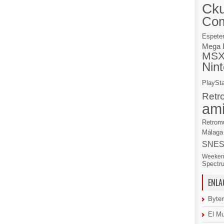
Cku
Co
Espete
Mega 
MS
Nin
PlaySta
Retr
am
Retrom
Málaga
SNE
Weeken
Spectr
ENLA
Byte
El M