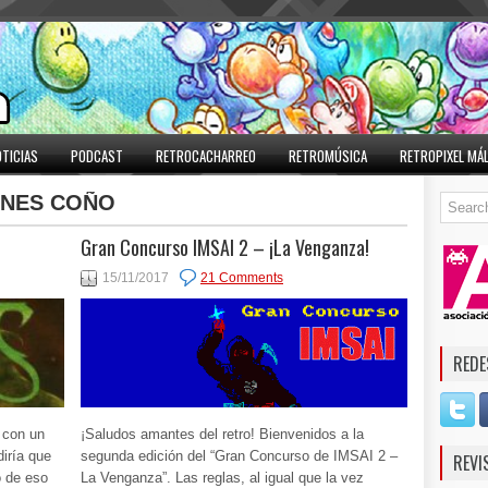
TICIAS
PODCAST
RETROCACHARREO
RETROMÚSICA
RETROPIXEL MÁ
A NES COÑO
Gran Concurso IMSAI 2 – ¡La Venganza!
15/11/2017
21 Comments
REDE
 con un
¡Saludos amantes del retro! Bienvenidos a la
diría que
segunda edición del “Gran Concurso de IMSAI 2 –
REVI
o de eso
La Venganza”. Las reglas, al igual que la vez