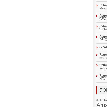
Retro
Mazm
Retro
GEO
Retro
“El R
Retr
DE 
GRAN
Retro
más 
Retro
anun
Retro
NAVI
ETIQ
A
8 bits
Ams