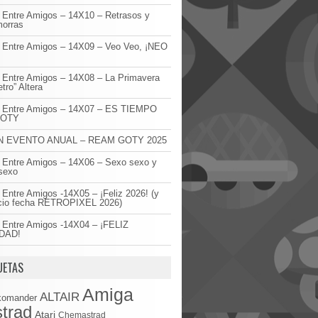
 Entre Amigos – 14X10 – Retrasos y
orras
 Entre Amigos – 14X09 – Veo Veo, ¡NEO
!
 Entre Amigos – 14X08 – La Primavera
etro” Altera
o Entre Amigos – 14X07 – ES TIEMPO
GOTY
 EVENTO ANUAL – REAM GOTY 2025
 Entre Amigos – 14X06 – Sexo sexo y
sexo
 Entre Amigos -14X05 – ¡Feliz 2026! (y
cio fecha RETROPIXEL 2026)
 Entre Amigos -14X04 – ¡FELIZ
DAD!
UETAS
Amiga
ALTAIR
komander
trad
Atari
Chemastrad