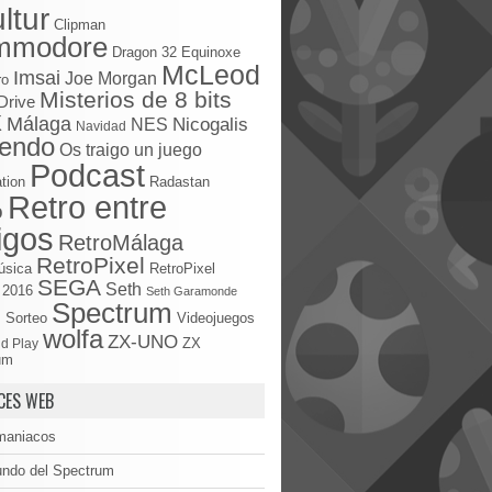
ltur
Clipman
mmodore
Dragon 32
Equinoxe
McLeod
Imsai
Joe Morgan
ro
Misterios de 8 bits
Drive
X
Málaga
Nicogalis
NES
Navidad
tendo
Os traigo un juego
Podcast
tion
Radastan
Retro entre
o
igos
RetroMálaga
RetroPixel
úsica
RetroPixel
SEGA
Seth
 2016
Seth Garamonde
Spectrum
S
Sorteo
Videojuegos
wolfa
ZX-UNO
d Play
ZX
um
CES WEB
maniacos
undo del Spectrum