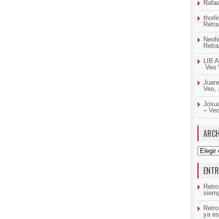
Rafae
thorl
Retr
Neof
Retr
LIB A
Veo 
Juan
Veo,
Josua
– Ve
ARCH
Archivo
ENTR
Retro
siemp
Retr
ya es