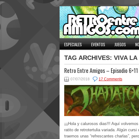
ESPECIALES
EVENTOS
JUEGOS
NO
TAG ARCHIVES:
VIVA L
Retro Entre Amigos – Episodio 6×11
07/07/2018
17 Comments
¡¡¡Hola y calurosos dias!!! Aquí volvemos
ratito de retrotertulia variada. Algún cursi 
traemos unas “refrescantes charlas”, per