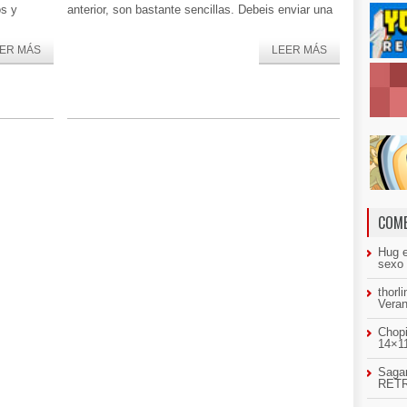
os y
anterior, son bastante sencillas. Debeis enviar una
ER MÁS
LEER MÁS
COME
Hug
sexo
thorl
Veran
Chopi
14×11
Sagar
RETR