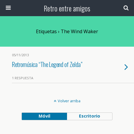
Retro entre amigos
Etiquetas › The Wind Waker
05/11/2013
Retromúsica “The Legend of Zelda”
1 RESPUESTA
Volver arriba
Móvil
Escritorio