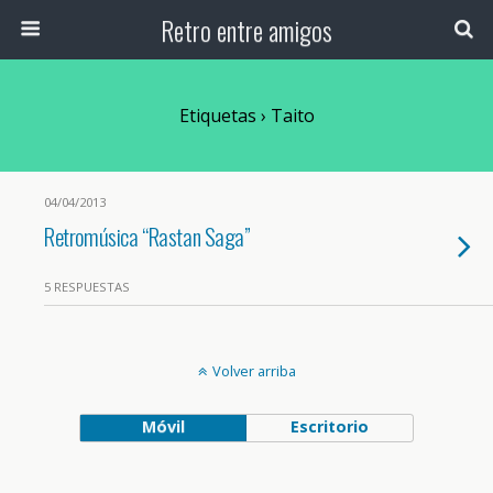
Retro entre amigos
Etiquetas › Taito
04/04/2013
Retromúsica “Rastan Saga”
5 RESPUESTAS
Volver arriba
Móvil
Escritorio