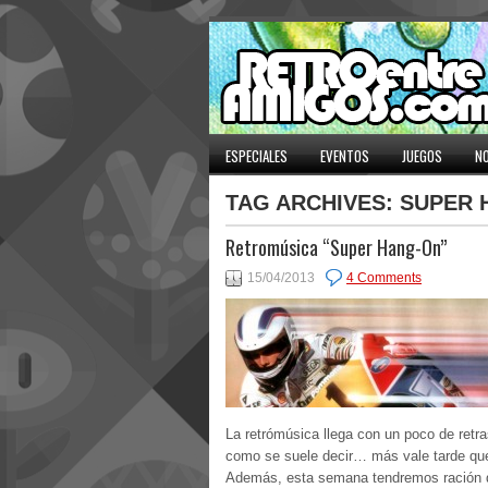
ESPECIALES
EVENTOS
JUEGOS
NO
TAG ARCHIVES:
SUPER 
Retromúsica “Super Hang-On”
15/04/2013
4 Comments
La retrómúsica llega con un poco de retra
como se suele decir… más vale tarde qu
Además, esta semana tendremos ración 