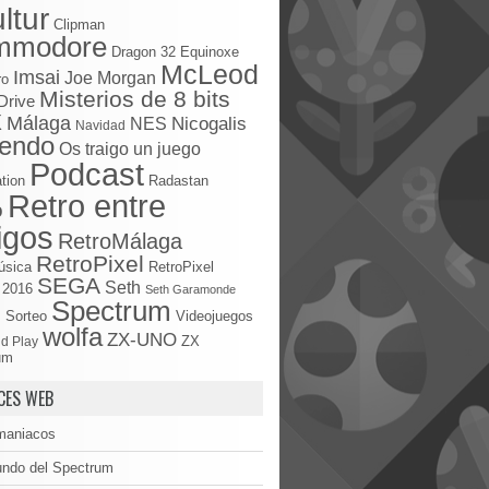
ltur
Clipman
mmodore
Dragon 32
Equinoxe
McLeod
Imsai
Joe Morgan
ro
Misterios de 8 bits
Drive
X
Málaga
Nicogalis
NES
Navidad
tendo
Os traigo un juego
Podcast
tion
Radastan
Retro entre
o
igos
RetroMálaga
RetroPixel
úsica
RetroPixel
SEGA
Seth
 2016
Seth Garamonde
Spectrum
S
Sorteo
Videojuegos
wolfa
ZX-UNO
d Play
ZX
um
CES WEB
maniacos
undo del Spectrum