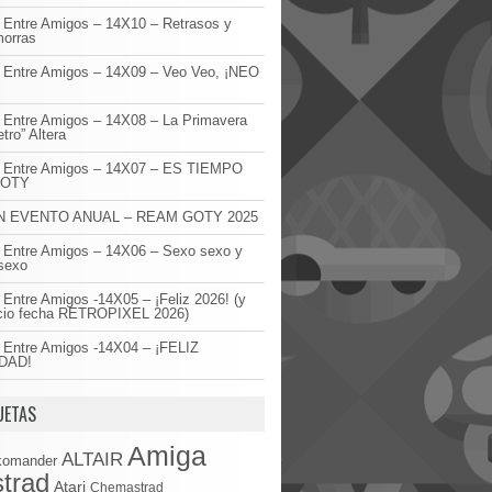
 Entre Amigos – 14X10 – Retrasos y
orras
 Entre Amigos – 14X09 – Veo Veo, ¡NEO
!
 Entre Amigos – 14X08 – La Primavera
etro” Altera
o Entre Amigos – 14X07 – ES TIEMPO
GOTY
 EVENTO ANUAL – REAM GOTY 2025
 Entre Amigos – 14X06 – Sexo sexo y
sexo
 Entre Amigos -14X05 – ¡Feliz 2026! (y
cio fecha RETROPIXEL 2026)
 Entre Amigos -14X04 – ¡FELIZ
DAD!
UETAS
Amiga
ALTAIR
komander
trad
Atari
Chemastrad