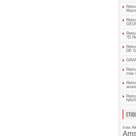
Retro
Mazm
Retro
GEO
Retro
“El R
Retr
DE 
GRAN
Retro
más 
Retro
anun
Retro
NAVI
ETIQ
A
8 bits
Ams