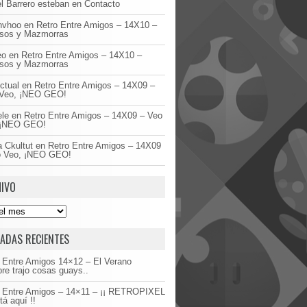
l Barrero esteban
en
Contacto
invhoo
en
Retro Entre Amigos – 14X10 –
asos y Mazmorras
eo
en
Retro Entre Amigos – 14X10 –
asos y Mazmorras
ctual
en
Retro Entre Amigos – 14X09 –
Veo, ¡NEO GEO!
ele
en
Retro Entre Amigos – 14X09 – Veo
 ¡NEO GEO!
 Ckultut
en
Retro Entre Amigos – 14X09
o Veo, ¡NEO GEO!
IVO
ADAS RECIENTES
 Entre Amigos 14×12 – El Verano
re trajo cosas guays..
o Entre Amigos – 14×11 – ¡¡ RETROPIXEL
tá aquí !!