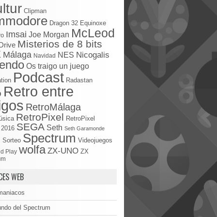
ltur
Clipman
mmodore
Dragon 32
Equinoxe
McLeod
Imsai
Joe Morgan
ro
Misterios de 8 bits
Drive
X
Málaga
Nicogalis
NES
Navidad
tendo
Os traigo un juego
Podcast
tion
Radastan
Retro entre
o
igos
RetroMálaga
RetroPixel
úsica
RetroPixel
SEGA
Seth
 2016
Seth Garamonde
Spectrum
S
Sorteo
Videojuegos
wolfa
ZX-UNO
d Play
ZX
um
CES WEB
maniacos
undo del Spectrum