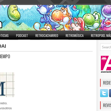
TICIAS
PODCAST
RETROCACHARREO
RETROMÚSICA
RETROPIXEL MÁ
AI
TIEMPO
REDE
retro.
REVI
vosotros