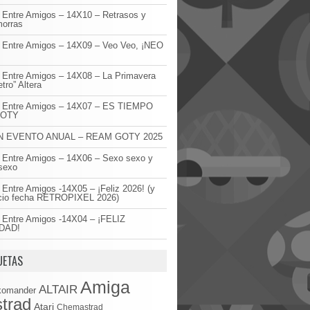
 Entre Amigos – 14X10 – Retrasos y
orras
 Entre Amigos – 14X09 – Veo Veo, ¡NEO
!
 Entre Amigos – 14X08 – La Primavera
etro” Altera
o Entre Amigos – 14X07 – ES TIEMPO
GOTY
 EVENTO ANUAL – REAM GOTY 2025
 Entre Amigos – 14X06 – Sexo sexo y
sexo
 Entre Amigos -14X05 – ¡Feliz 2026! (y
cio fecha RETROPIXEL 2026)
 Entre Amigos -14X04 – ¡FELIZ
DAD!
UETAS
Amiga
ALTAIR
komander
trad
Atari
Chemastrad