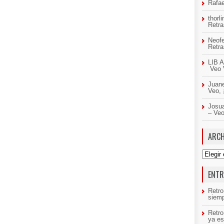
Rafae
thorl
Retr
Neof
Retr
LIB A
Veo 
Juan
Veo,
Josua
– Ve
ARCH
Archivo
ENTR
Retro
siemp
Retr
ya es