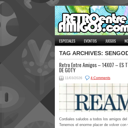
ESPECIALES
EVENTOS
JUEGOS
NO
TAG ARCHIVES:
SENGOD
Retro Entre Amigos – 14X07 – ES 
DE GOTY
11/03/2026
4 Comments
Cordiales saludos a todos los amigos del 
Tenemos el enorme placer de volver con 