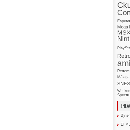
Cku
Co
Espete
Mega 
MS
Nin
PlaySta
Retr
am
Retrom
Málaga
SNE
Weeken
Spectr
ENLA
Byte
El M