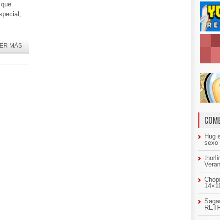
 que
pecial,
ER MÁS
COME
Hug
sexo
thorl
Veran
Chopi
14×11
Sagar
RETR