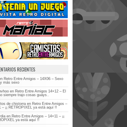
NTARIOS RECIENTES
en
Retro Entre Amigos – 14X06 – Sexo
 y más sexo
invhoo
en
Retro Entre Amigos 14×12 – El
o siempre trajo cosas guays..
tos de chistorra
en
Retro Entre Amigos –
 – ¡¡ RETROPIXEL ya está aquí !!
dia
en
Retro Entre Amigos – 14×11 – ¡¡
OPIXEL ya está aquí !!