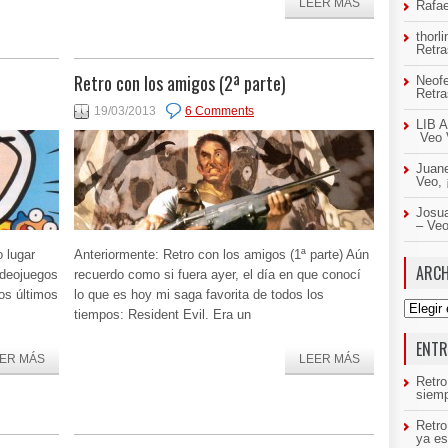
LEER MÁS
Rafae
thorl
Retr
Retro con los amigos (2ª parte)
Neof
Retr
19/03/2013
6 Comments
LIB A
Veo 
Juan
Veo,
Josua
– Ve
 lugar
Anteriormente: Retro con los amigos (1ª parte) Aún
ARCH
videojuegos
recuerdo como si fuera ayer, el día en que conocí
los últimos
lo que es hoy mi saga favorita de todos los
Archivo
tiempos: Resident Evil. Era un
ENTR
ER MÁS
LEER MÁS
Retro
siemp
Retr
ya es