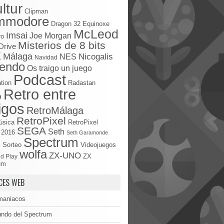
ltur
Clipman
mmodore
Dragon 32
Equinoxe
McLeod
Imsai
Joe Morgan
ro
Misterios de 8 bits
Drive
X
Málaga
Nicogalis
NES
Navidad
tendo
Os traigo un juego
Podcast
tion
Radastan
Retro entre
o
igos
RetroMálaga
RetroPixel
úsica
RetroPixel
SEGA
Seth
 2016
Seth Garamonde
Spectrum
S
Sorteo
Videojuegos
wolfa
ZX-UNO
d Play
ZX
um
CES WEB
maniacos
undo del Spectrum