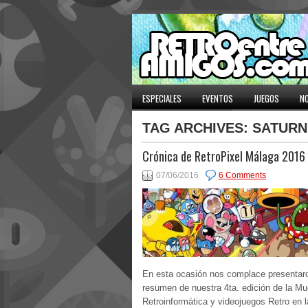
ESPECIALES
EVENTOS
JUEGOS
NO
TAG ARCHIVES:
SATURN
Crónica de RetroPixel Málaga 2016
07/06/2016
6 Comments
En esta ocasión nos complace presentar
resumen de nuestra 4ta. edición de la Mu
Retroinformática y videojuegos Retro en l