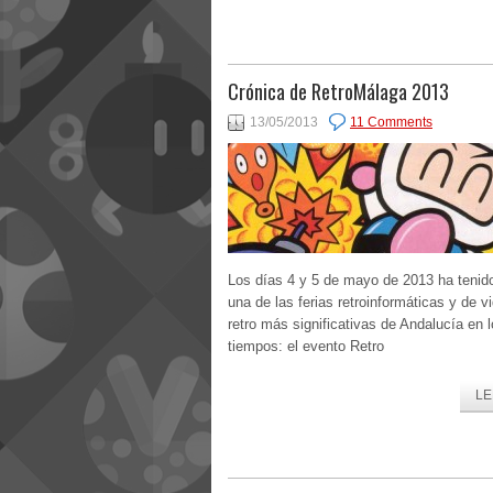
Crónica de RetroMálaga 2013
13/05/2013
11 Comments
Los días 4 y 5 de mayo de 2013 ha tenido
una de las ferias retroinformáticas y de 
retro más significativas de Andalucía en 
tiempos: el evento Retro
LE