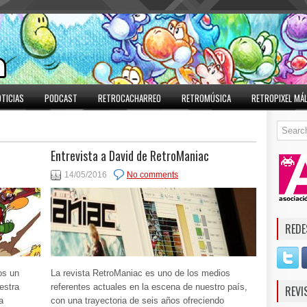
TICIAS
PODCAST
RETROCACHARREO
RETROMÚSICA
RETROPIXEL MÁ
Entrevista a David de RetroManiac
14/05/2016
No comments
REDE
os un
La revista RetroManiac es uno de los medios
estra
referentes actuales en la escena de nuestro país,
REVI
a
con una trayectoria de seis años ofreciendo