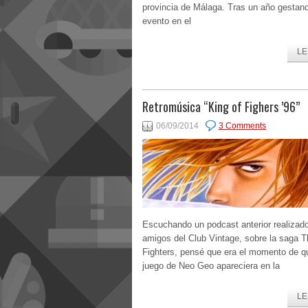
provincia de Málaga. Tras un año gestan
evento en el
LE
Retromúsica “King of Fighers ’96”
06/09/2014
3 Comments
Escuchando un podcast anterior realizado
amigos del Club Vintage, sobre la saga T
Fighters, pensé que era el momento de q
juego de Neo Geo apareciera en la
LE