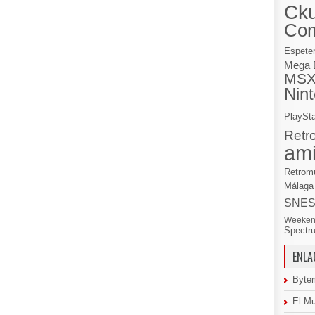
Cku
Co
Espete
Mega 
MS
Nin
PlaySta
Retr
am
Retrom
Málaga
SNE
Weeken
Spectr
ENLA
Byte
El M