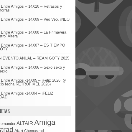
 Entre Amigos – 14X10 – Retrasos y
orras
 Entre Amigos – 14X09 – Veo Veo, ¡NEO
!
 Entre Amigos – 14X08 – La Primavera
etro” Altera
o Entre Amigos – 14X07 – ES TIEMPO
GOTY
 EVENTO ANUAL – REAM GOTY 2025
 Entre Amigos – 14X06 – Sexo sexo y
sexo
 Entre Amigos -14X05 – ¡Feliz 2026! (y
cio fecha RETROPIXEL 2026)
 Entre Amigos -14X04 – ¡FELIZ
DAD!
UETAS
Amiga
ALTAIR
komander
trad
Atari
Chemastrad