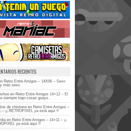
NTARIOS RECIENTES
en
Retro Entre Amigos – 14X06 – Sexo
 y más sexo
invhoo
en
Retro Entre Amigos 14×12 – El
o siempre trajo cosas guays..
tos de chistorra
en
Retro Entre Amigos –
 – ¡¡ RETROPIXEL ya está aquí !!
dia
en
Retro Entre Amigos – 14×11 – ¡¡
OPIXEL ya está aquí !!