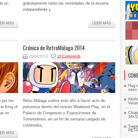
do un
gratuitamente tanto las novedades de la escena
independiente y
ER MÁS
LEER MÁS
Crónica de RetroMálaga 2014
29/04/2014
10 Comments
COME
Hug
sexo
thorl
 por los
Retro Málaga vuelve este año a hacer acto de
Veran
he King of
presencia dentro del evento Weekend Play, en el
Chopi
ue un
Palacio de Congresos y Exposiciones de
14×11
Torremolinos, en un fin de semana cargado de
contenidos,
Sagar
RETR
ER MÁS