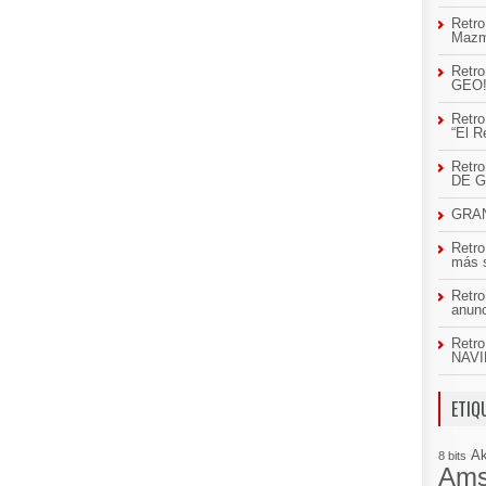
Retro
Mazm
Retro
GEO
Retro
“El R
Retr
DE 
GRAN
Retro
más 
Retro
anun
Retro
NAVI
ETIQ
A
8 bits
Ams