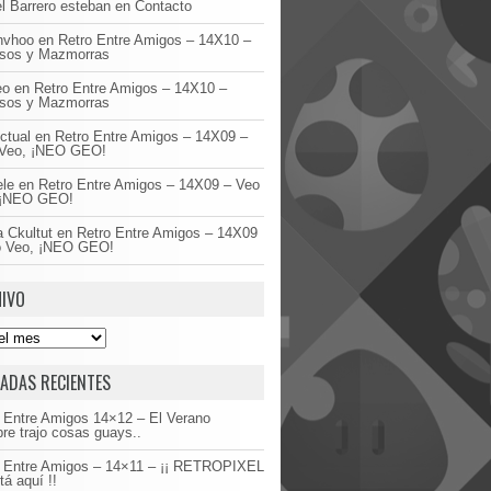
l Barrero esteban
en
Contacto
invhoo
en
Retro Entre Amigos – 14X10 –
asos y Mazmorras
eo
en
Retro Entre Amigos – 14X10 –
asos y Mazmorras
ctual
en
Retro Entre Amigos – 14X09 –
Veo, ¡NEO GEO!
ele
en
Retro Entre Amigos – 14X09 – Veo
 ¡NEO GEO!
 Ckultut
en
Retro Entre Amigos – 14X09
o Veo, ¡NEO GEO!
IVO
ADAS RECIENTES
 Entre Amigos 14×12 – El Verano
re trajo cosas guays..
o Entre Amigos – 14×11 – ¡¡ RETROPIXEL
tá aquí !!