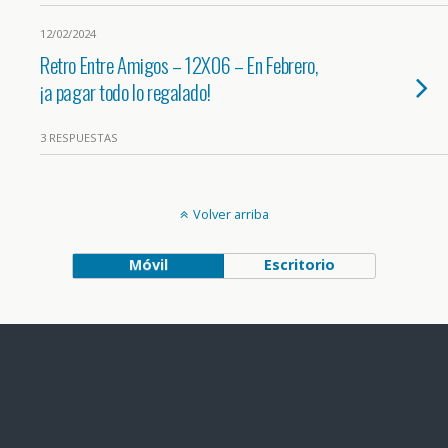
12/02/2024
Retro Entre Amigos – 12X06 – En Febrero,
¡a pagar todo lo regalado!
3 RESPUESTAS
Volver arriba
Móvil
Escritorio