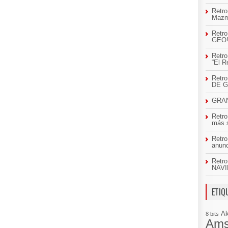
Retro
Mazm
Retro
GEO
Retro
“El R
Retr
DE 
GRAN
Retro
más 
Retro
anun
Retro
NAVI
ETIQ
A
8 bits
Ams