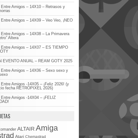
 Entre Amigos – 14X10 – Retrasos y
orras
 Entre Amigos – 14X09 – Veo Veo, ¡NEO
!
 Entre Amigos – 14X08 – La Primavera
etro” Altera
o Entre Amigos – 14X07 – ES TIEMPO
GOTY
 EVENTO ANUAL – REAM GOTY 2025
 Entre Amigos – 14X06 – Sexo sexo y
sexo
 Entre Amigos -14X05 – ¡Feliz 2026! (y
cio fecha RETROPIXEL 2026)
 Entre Amigos -14X04 – ¡FELIZ
DAD!
UETAS
Amiga
ALTAIR
komander
trad
Atari
Chemastrad