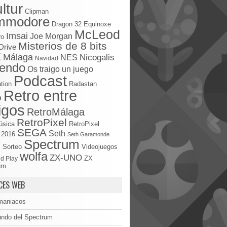
ltur
Clipman
mmodore
Dragon 32
Equinoxe
McLeod
Imsai
Joe Morgan
ro
Misterios de 8 bits
Drive
X
Málaga
Nicogalis
NES
Navidad
tendo
Os traigo un juego
Podcast
tion
Radastan
Retro entre
o
igos
RetroMálaga
RetroPixel
úsica
RetroPixel
SEGA
Seth
 2016
Seth Garamonde
Spectrum
S
Sorteo
Videojuegos
wolfa
ZX-UNO
d Play
ZX
um
CES WEB
maniacos
undo del Spectrum