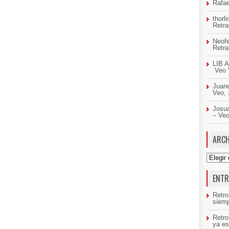
Rafae
thorl
Retr
Neof
Retr
LIB A
Veo 
Juan
Veo,
Josua
– Ve
ARCH
Archivo
ENTR
Retro
siemp
Retr
ya es