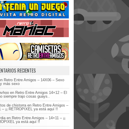
NTARIOS RECIENTES
en
Retro Entre Amigos – 14X06 – Sexo
 y más sexo
invhoo
en
Retro Entre Amigos 14×12 – El
o siempre trajo cosas guays..
tos de chistorra
en
Retro Entre Amigos –
 – ¡¡ RETROPIXEL ya está aquí !!
dia
en
Retro Entre Amigos – 14×11 – ¡¡
OPIXEL ya está aquí !!