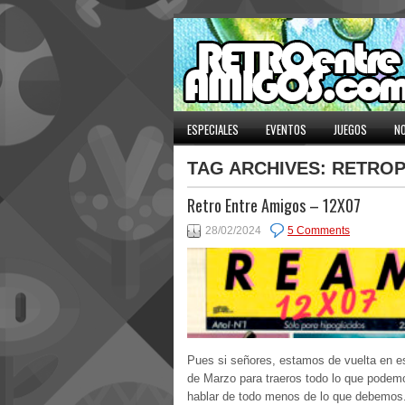
ESPECIALES
EVENTOS
JUEGOS
NO
TAG ARCHIVES:
RETROP
Retro Entre Amigos – 12X07
28/02/2024
5 Comments
Pues si señores, estamos de vuelta en 
de Marzo para traeros todo lo que podem
hablar de todo menos de lo que debemos