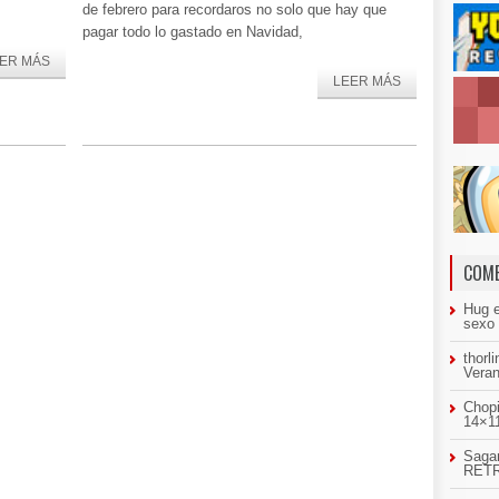
de febrero para recordaros no solo que hay que
pagar todo lo gastado en Navidad,
ER MÁS
LEER MÁS
COME
Hug
sexo
thorl
Veran
Chopi
14×11
Sagar
RETR