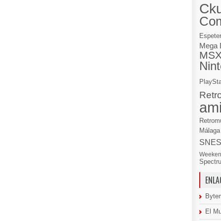
Cku
Co
Espete
Mega 
MS
Nin
PlaySta
Retr
am
Retrom
Málaga
SNE
Weeken
Spectr
ENLA
Byte
El M