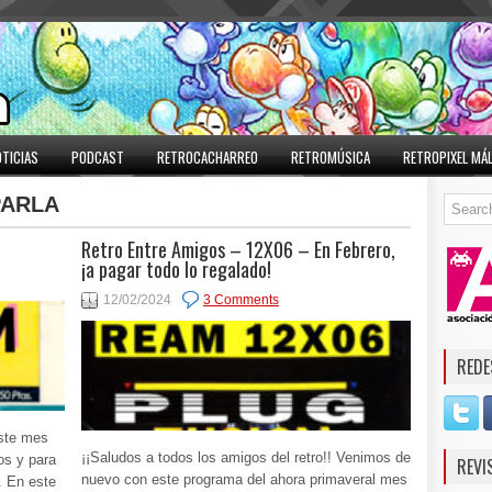
TICIAS
PODCAST
RETROCACHARREO
RETROMÚSICA
RETROPIXEL MÁ
ARLA
Retro Entre Amigos – 12X06 – En Febrero,
¡a pagar todo lo regalado!
12/02/2024
3 Comments
REDE
este mes
¡¡Saludos a todos los amigos del retro!! Venimos de
os y para
REVI
nuevo con este programa del ahora primaveral mes
. En este