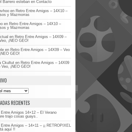
l Barrero esteban
en
Contacto
invhoo
en
Retro Entre Amigos – 14X10 –
asos y Mazmorras
eo
en
Retro Entre Amigos – 14X10 –
asos y Mazmorras
ctual
en
Retro Entre Amigos – 14X09 –
Veo, ¡NEO GEO!
ele
en
Retro Entre Amigos – 14X09 – Veo
 ¡NEO GEO!
 Ckultut
en
Retro Entre Amigos – 14X09
o Veo, ¡NEO GEO!
IVO
ADAS RECIENTES
 Entre Amigos 14×12 – El Verano
re trajo cosas guays..
o Entre Amigos – 14×11 – ¡¡ RETROPIXEL
tá aquí !!