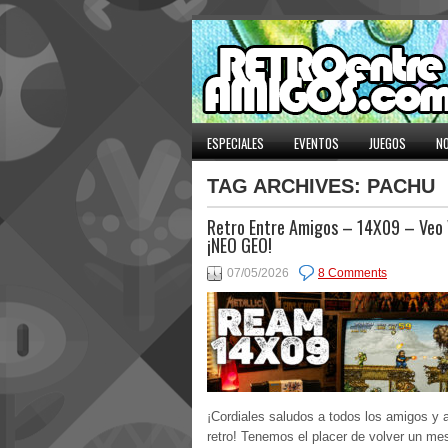
ESPECIALES
EVENTOS
JUEGOS
NO
TAG ARCHIVES:
PACHU
Retro Entre Amigos – 14X09 – Veo 
¡NEO GEO!
07/05/2026
8 Comments
¡Cordiales saludos a todos los amigos y 
retro! Tenemos el placer de volver un m