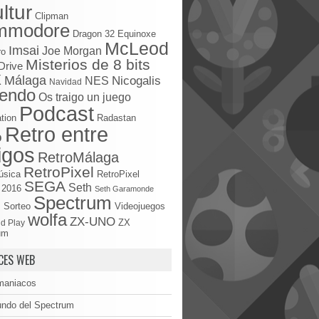
ltur
Clipman
mmodore
Dragon 32
Equinoxe
McLeod
Imsai
Joe Morgan
ro
Misterios de 8 bits
Drive
X
Málaga
Nicogalis
NES
Navidad
tendo
Os traigo un juego
Podcast
tion
Radastan
Retro entre
o
igos
RetroMálaga
RetroPixel
úsica
RetroPixel
SEGA
Seth
 2016
Seth Garamonde
Spectrum
S
Sorteo
Videojuegos
wolfa
ZX-UNO
d Play
ZX
um
CES WEB
maniacos
undo del Spectrum