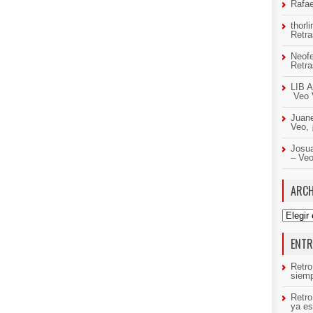
Rafae
thorl
Retr
Neof
Retr
LIB A
Veo 
Juan
Veo,
Josua
– Ve
ARCH
Archivo
ENTR
Retro
siemp
Retr
ya es