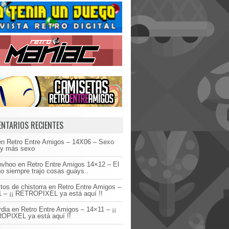
NTARIOS RECIENTES
en
Retro Entre Amigos – 14X06 – Sexo
 y más sexo
invhoo
en
Retro Entre Amigos 14×12 – El
o siempre trajo cosas guays..
tos de chistorra
en
Retro Entre Amigos –
 – ¡¡ RETROPIXEL ya está aquí !!
dia
en
Retro Entre Amigos – 14×11 – ¡¡
OPIXEL ya está aquí !!