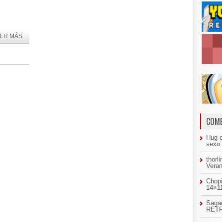
ER MÁS
COME
Hug
sexo
thorl
Veran
Chopi
14×11
Sagar
RETR