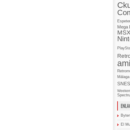
Cku
Co
Espete
Mega 
MS
Nin
PlaySta
Retr
am
Retrom
Málaga
SNE
Weeken
Spectr
ENLA
Byte
El M