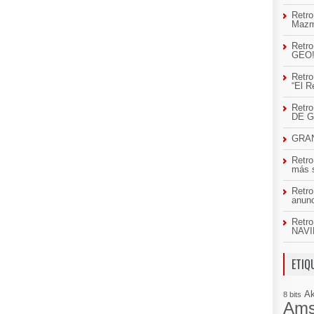
Retro
Mazm
Retro
GEO
Retro
“El R
Retr
DE 
GRAN
Retro
más 
Retro
anun
Retro
NAVI
ETIQ
A
8 bits
Ams