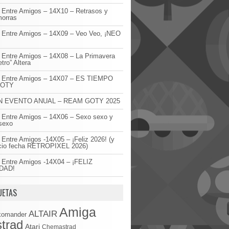
 Entre Amigos – 14X10 – Retrasos y
orras
 Entre Amigos – 14X09 – Veo Veo, ¡NEO
!
 Entre Amigos – 14X08 – La Primavera
etro” Altera
o Entre Amigos – 14X07 – ES TIEMPO
GOTY
 EVENTO ANUAL – REAM GOTY 2025
 Entre Amigos – 14X06 – Sexo sexo y
sexo
 Entre Amigos -14X05 – ¡Feliz 2026! (y
cio fecha RETROPIXEL 2026)
 Entre Amigos -14X04 – ¡FELIZ
DAD!
UETAS
Amiga
ALTAIR
komander
trad
Atari
Chemastrad