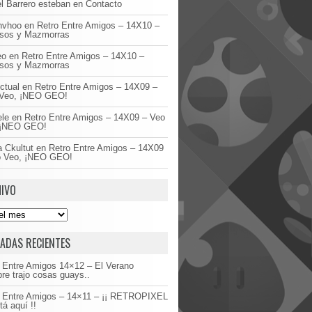
l Barrero esteban
en
Contacto
invhoo
en
Retro Entre Amigos – 14X10 –
asos y Mazmorras
eo
en
Retro Entre Amigos – 14X10 –
asos y Mazmorras
ctual
en
Retro Entre Amigos – 14X09 –
Veo, ¡NEO GEO!
ele
en
Retro Entre Amigos – 14X09 – Veo
 ¡NEO GEO!
 Ckultut
en
Retro Entre Amigos – 14X09
o Veo, ¡NEO GEO!
IVO
ADAS RECIENTES
 Entre Amigos 14×12 – El Verano
re trajo cosas guays..
o Entre Amigos – 14×11 – ¡¡ RETROPIXEL
tá aquí !!