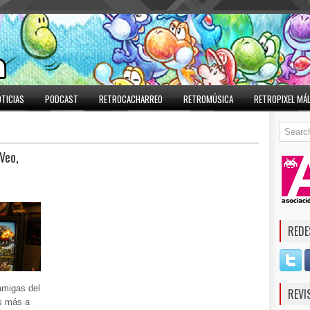
TICIAS
PODCAST
RETROCACHARREO
RETROMÚSICA
RETROPIXEL MÁ
Veo,
REDE
amigas del
REVI
es más a