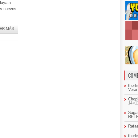
laya a
los nuevos
ER MÁS
COME
thorl
Veran
Chopi
14×11
Sagar
RETR
Rafae
thorl