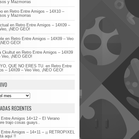
asos y Mazmorras
eo
en
Retro Entre Amigos – 14X10 –
asos y Mazmorras
ctual
en
Retro Entre Amigos – 14X09 –
Veo, ¡NEO GEO!
ele
en
Retro Entre Amigos – 14X09 – Veo
 ¡NEO GEO!
 Ckultut
en
Retro Entre Amigos – 14X09
o Veo, ¡NEO GEO!
YO, QUE NO ERES TU.
en
Retro Entre
os – 14X09 – Veo Veo, ¡NEO GEO!
IVO
ADAS RECIENTES
 Entre Amigos 14×12 – El Verano
re trajo cosas guays..
o Entre Amigos – 14×11 – ¡¡ RETROPIXEL
tá aquí !!