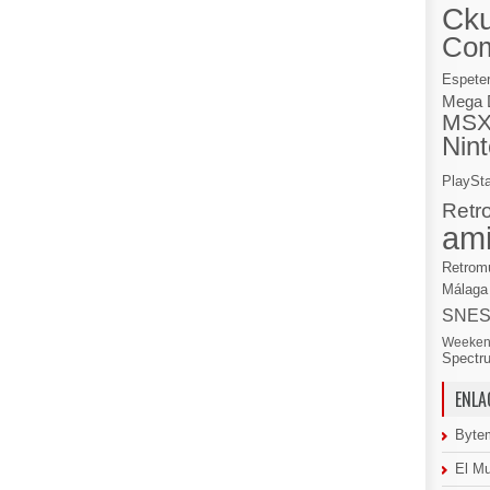
Cku
Co
Espete
Mega 
MS
Nin
PlaySta
Retr
am
Retrom
Málaga
SNE
Weeken
Spectr
ENLA
Byte
El M