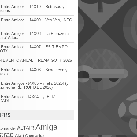
 Entre Amigos – 14X10 – Retrasos y
orras
 Entre Amigos – 14X09 – Veo Veo, ¡NEO
!
 Entre Amigos – 14X08 – La Primavera
etro” Altera
o Entre Amigos – 14X07 – ES TIEMPO
GOTY
 EVENTO ANUAL – REAM GOTY 2025
 Entre Amigos – 14X06 – Sexo sexo y
sexo
 Entre Amigos -14X05 – ¡Feliz 2026! (y
cio fecha RETROPIXEL 2026)
 Entre Amigos -14X04 – ¡FELIZ
DAD!
UETAS
Amiga
ALTAIR
komander
trad
Atari
Chemastrad