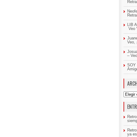
Retr
Neof
Retr
LIB A
Veo 
Juan
Veo,
Josua
– Ve
SOY 
Amig
ARCH
Archivo
ENTR
Retro
siemp
Retr
ya es