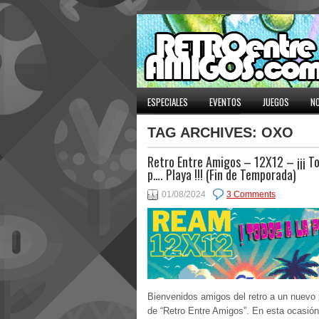
ESPECIALES
EVENTOS
JUEGOS
NO
TAG ARCHIVES:
OXO
Retro Entre Amigos – 12X12 – ¡¡¡ To
p…. Playa !!! (Fin de Temporada)
01/08/2024
3 Comments
Bienvenidos amigos del retro a un nuevo
de “Retro Entre Amigos”. En esta ocasión