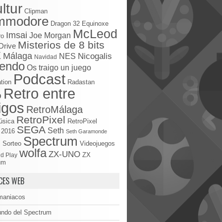
ltur
Clipman
mmodore
Dragon 32
Equinoxe
McLeod
Imsai
Joe Morgan
ro
Misterios de 8 bits
Drive
X
Málaga
Nicogalis
NES
Navidad
tendo
Os traigo un juego
Podcast
tion
Radastan
Retro entre
o
igos
RetroMálaga
RetroPixel
úsica
RetroPixel
SEGA
Seth
 2016
Seth Garamonde
Spectrum
S
Sorteo
Videojuegos
wolfa
ZX-UNO
d Play
ZX
um
CES WEB
maniacos
undo del Spectrum