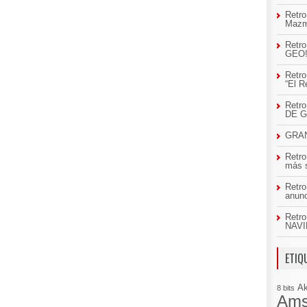
Retro
Mazm
Retro
GEO
Retro
“El R
Retr
DE 
GRAN
Retro
más 
Retro
anun
Retro
NAVI
ETIQ
A
8 bits
Ams