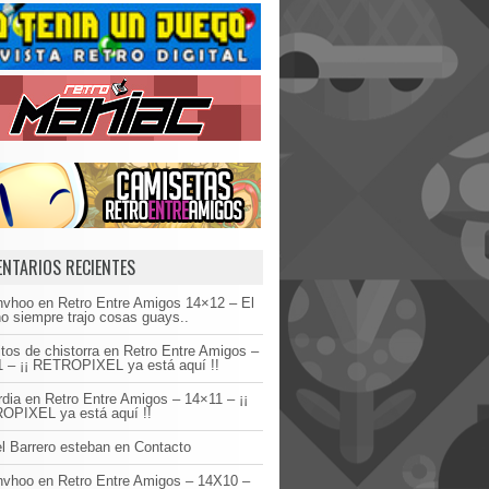
NTARIOS RECIENTES
invhoo
en
Retro Entre Amigos 14×12 – El
o siempre trajo cosas guays..
tos de chistorra
en
Retro Entre Amigos –
 – ¡¡ RETROPIXEL ya está aquí !!
dia
en
Retro Entre Amigos – 14×11 – ¡¡
OPIXEL ya está aquí !!
l Barrero esteban
en
Contacto
invhoo
en
Retro Entre Amigos – 14X10 –