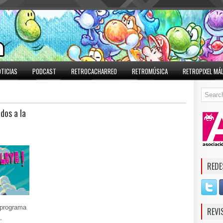
TICIAS
PODCAST
RETROCACHARREO
RETROMÚSICA
RETROPIXEL MÁ
dos a la
REDE
 programa
REVI
,