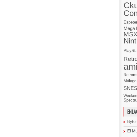
Cku
Co
Espete
Mega 
MS
Nin
PlaySta
Retr
am
Retrom
Málaga
SNE
Weeken
Spectr
ENLA
Byte
El M