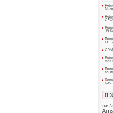
Retro
Mazm
Retro
GEO
Retro
“El R
Retr
DE 
GRAN
Retro
más 
Retro
anun
Retro
NAVI
ETIQ
A
8 bits
Ams