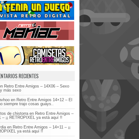
NTARIOS RECIENTES
en
Retro Entre Amigos – 14X06 – Sexo
 y más sexo
invhoo
en
Retro Entre Amigos 14×12 – El
o siempre trajo cosas guays..
tos de chistorra
en
Retro Entre Amigos –
 – ¡¡ RETROPIXEL ya está aquí !!
dia
en
Retro Entre Amigos – 14×11 – ¡¡
OPIXEL ya está aquí !!