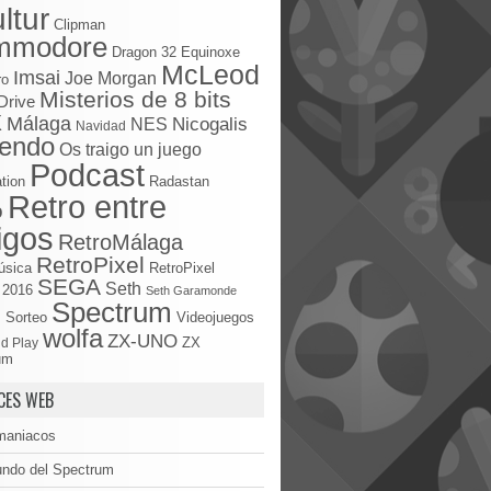
ltur
Clipman
mmodore
Dragon 32
Equinoxe
McLeod
Imsai
Joe Morgan
ro
Misterios de 8 bits
Drive
X
Málaga
Nicogalis
NES
Navidad
tendo
Os traigo un juego
Podcast
tion
Radastan
Retro entre
o
igos
RetroMálaga
RetroPixel
úsica
RetroPixel
SEGA
Seth
 2016
Seth Garamonde
Spectrum
S
Sorteo
Videojuegos
wolfa
ZX-UNO
d Play
ZX
um
CES WEB
maniacos
undo del Spectrum