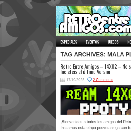
ESPECIALES
EVENTOS
JUEGOS
NO
TAG ARCHIVES:
MALA P
Retro Entre Amigos – 14X02 – No s
hicisteis el último Verano
17/10/2025
2 Comments
¡Bienvenidos a todos los amigos del Retr
Iniciamos esta etapa posveraniega con t