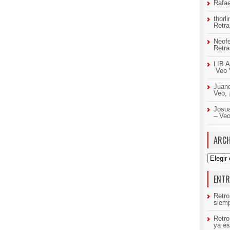
Rafae
thorl
Retr
Neof
Retr
LIB A
Veo 
Juan
Veo,
Josua
– Ve
ARCH
Archivo
ENTR
Retro
siemp
Retr
ya es