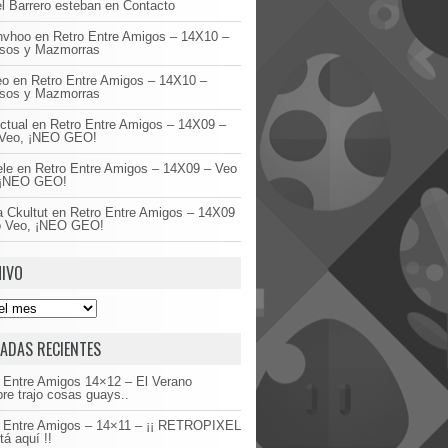
l Barrero esteban
en
Contacto
invhoo
en
Retro Entre Amigos – 14X10 –
asos y Mazmorras
eo
en
Retro Entre Amigos – 14X10 –
asos y Mazmorras
ctual
en
Retro Entre Amigos – 14X09 –
Veo, ¡NEO GEO!
ele
en
Retro Entre Amigos – 14X09 – Veo
 ¡NEO GEO!
 Ckultut
en
Retro Entre Amigos – 14X09
o Veo, ¡NEO GEO!
IVO
ADAS RECIENTES
 Entre Amigos 14×12 – El Verano
re trajo cosas guays..
o Entre Amigos – 14×11 – ¡¡ RETROPIXEL
tá aquí !!