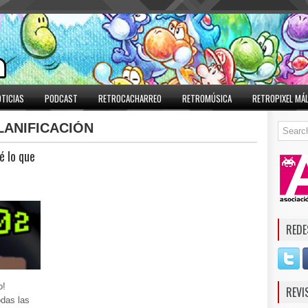
TICIAS
PODCAST
RETROCACHARREO
RETROMÚSICA
RETROPIXEL MÁ
LANIFICACIÓN
é lo que
REDE
o!
REVI
odas las