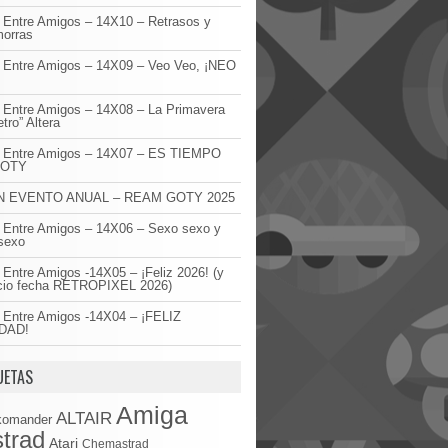
 Entre Amigos – 14X10 – Retrasos y
orras
 Entre Amigos – 14X09 – Veo Veo, ¡NEO
!
 Entre Amigos – 14X08 – La Primavera
etro” Altera
o Entre Amigos – 14X07 – ES TIEMPO
GOTY
 EVENTO ANUAL – REAM GOTY 2025
 Entre Amigos – 14X06 – Sexo sexo y
sexo
 Entre Amigos -14X05 – ¡Feliz 2026! (y
cio fecha RETROPIXEL 2026)
 Entre Amigos -14X04 – ¡FELIZ
DAD!
UETAS
Amiga
ALTAIR
komander
trad
Atari
Chemastrad