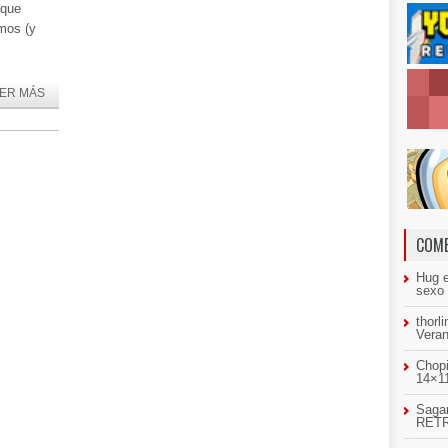
 que
mos (y
ER MÁS
COME
Hug
sexo
thorl
Veran
Chopi
14×11
Sagar
RETR