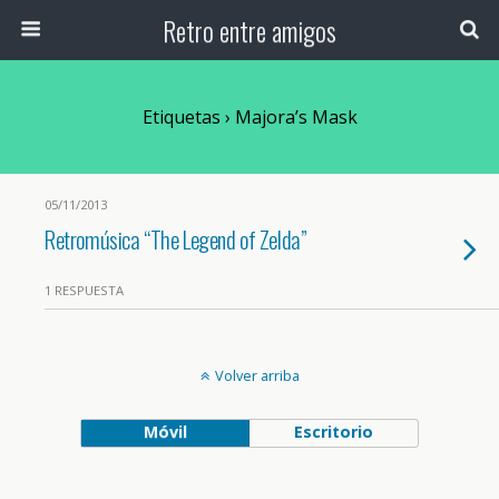
Retro entre amigos
Etiquetas › Majora’s Mask
05/11/2013
Retromúsica “The Legend of Zelda”
1 RESPUESTA
Volver arriba
Móvil
Escritorio