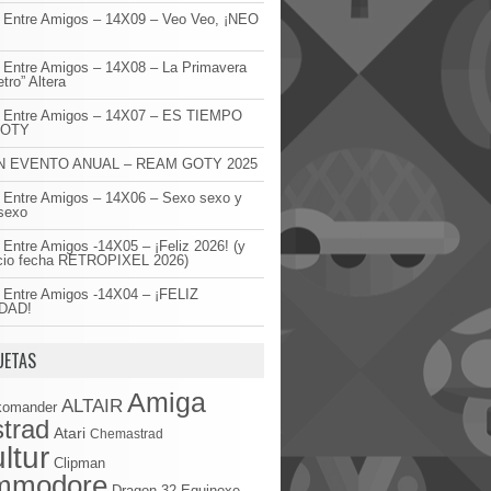
 Entre Amigos – 14X09 – Veo Veo, ¡NEO
!
 Entre Amigos – 14X08 – La Primavera
etro” Altera
o Entre Amigos – 14X07 – ES TIEMPO
GOTY
 EVENTO ANUAL – REAM GOTY 2025
 Entre Amigos – 14X06 – Sexo sexo y
sexo
 Entre Amigos -14X05 – ¡Feliz 2026! (y
cio fecha RETROPIXEL 2026)
 Entre Amigos -14X04 – ¡FELIZ
DAD!
UETAS
Amiga
ALTAIR
komander
trad
Atari
Chemastrad
ltur
Clipman
mmodore
Dragon 32
Equinoxe