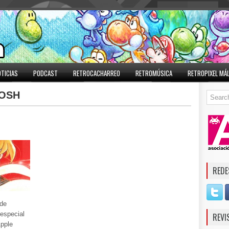
TICIAS
PODCAST
RETROCACHARREO
RETROMÚSICA
RETROPIXEL MÁ
OSH
9
REDE
 de
especial
REVI
Apple