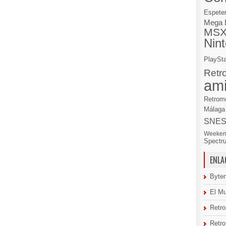
Espete
Mega 
MS
Nin
PlaySta
Retr
am
Retrom
Málaga
SNE
Weeken
Spectr
ENLA
Byte
El M
Retro
Retr