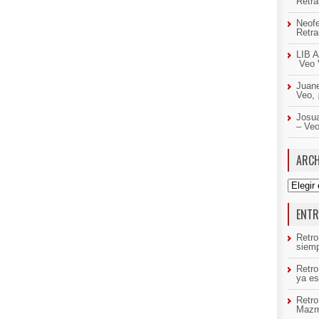
Retr
Neof
Retr
LIB A
Veo 
Juan
Veo,
Josua
– Ve
ARCH
Archivo
ENTR
Retro
siemp
Retr
ya es
Retro
Mazm