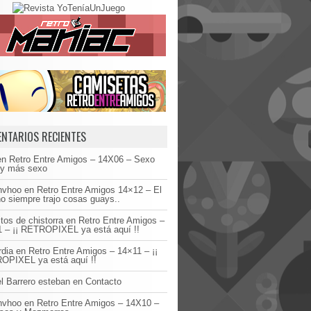
NTARIOS RECIENTES
en
Retro Entre Amigos – 14X06 – Sexo
 y más sexo
invhoo
en
Retro Entre Amigos 14×12 – El
o siempre trajo cosas guays..
tos de chistorra
en
Retro Entre Amigos –
 – ¡¡ RETROPIXEL ya está aquí !!
dia
en
Retro Entre Amigos – 14×11 – ¡¡
OPIXEL ya está aquí !!
l Barrero esteban
en
Contacto
invhoo
en
Retro Entre Amigos – 14X10 –