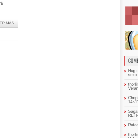
rá
ER MÁS
COME
Hug
sexo
thorl
Veran
Chopi
14×11
Sagar
RETR
Rafae
thorl