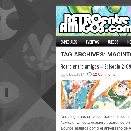
ESPECIALES
EVENTOS
JUEGOS
NO
TAG ARCHIVES:
MACINT
Retro entre amigos – Episodio 2×0
01/02/2014
12 Comments
Nos alegramos de volver tras el especial
Navidad. En esta ocasión, trataremos en 
algunos asuntos como el aniversario de 