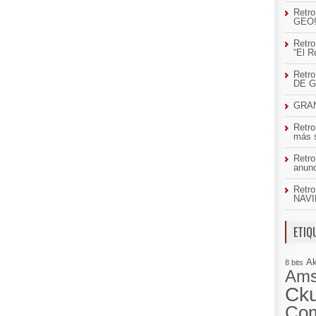
Retro
GEO
Retro
“El R
Retr
DE 
GRAN
Retro
más 
Retro
anun
Retro
NAVI
ETIQ
A
8 bits
Ams
Cku
Co