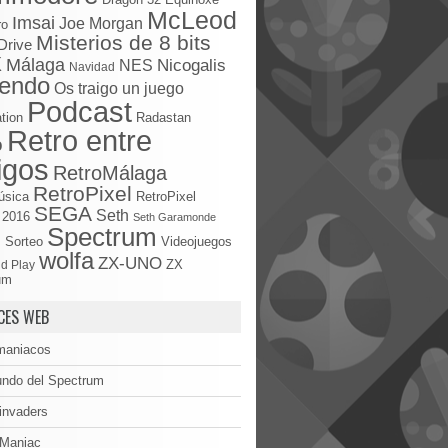
McLeod
Imsai
Joe Morgan
ro
Misterios de 8 bits
Drive
X
Málaga
Nicogalis
NES
Navidad
tendo
Os traigo un juego
Podcast
tion
Radastan
Retro entre
o
igos
RetroMálaga
RetroPixel
úsica
RetroPixel
SEGA
Seth
 2016
Seth Garamonde
Spectrum
S
Sorteo
Videojuegos
wolfa
ZX-UNO
d Play
ZX
um
CES WEB
maniacos
undo del Spectrum
invaders
oManiac