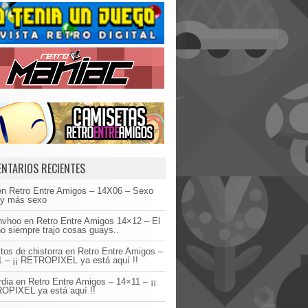
NTARIOS RECIENTES
en
Retro Entre Amigos – 14X06 – Sexo
 y más sexo
invhoo
en
Retro Entre Amigos 14×12 – El
o siempre trajo cosas guays..
tos de chistorra
en
Retro Entre Amigos –
 – ¡¡ RETROPIXEL ya está aquí !!
dia
en
Retro Entre Amigos – 14×11 – ¡¡
OPIXEL ya está aquí !!