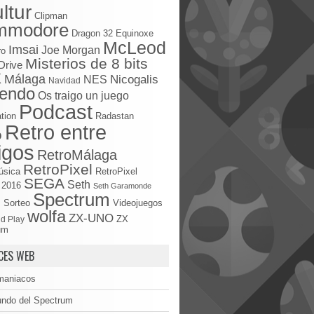
ltur
Clipman
mmodore
Dragon 32
Equinoxe
McLeod
Imsai
Joe Morgan
ro
Misterios de 8 bits
Drive
X
Málaga
Nicogalis
NES
Navidad
tendo
Os traigo un juego
Podcast
tion
Radastan
Retro entre
o
igos
RetroMálaga
RetroPixel
úsica
RetroPixel
SEGA
Seth
 2016
Seth Garamonde
Spectrum
S
Sorteo
Videojuegos
wolfa
ZX-UNO
d Play
ZX
um
CES WEB
maniacos
undo del Spectrum