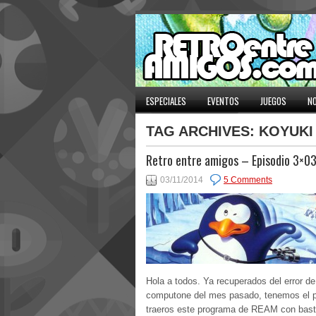
ESPECIALES
EVENTOS
JUEGOS
NO
TAG ARCHIVES:
KOYUKI
Retro entre amigos – Episodio 3×0
03/11/2014
5 Comments
Hola a todos. Ya recuperados del error de
computone del mes pasado, tenemos el p
traeros este programa de REAM con bas