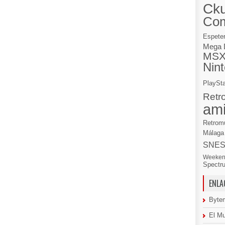
Cku
Co
Espete
Mega 
MS
Nin
PlaySta
Retr
am
Retrom
Málaga
SNE
Weeken
Spectr
ENLA
Byte
El M