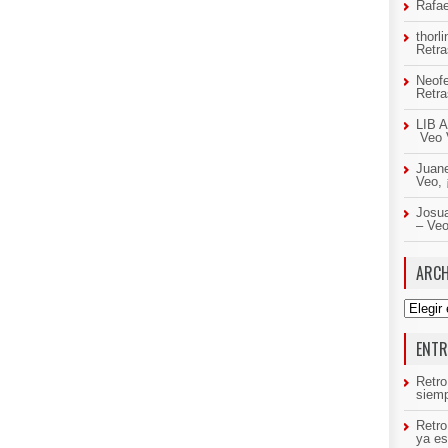
Rafae
thorl
Retr
Neof
Retr
LIB A
Veo 
Juan
Veo,
Josua
– Ve
ARCH
Archivo
ENTR
Retro
siemp
Retr
ya es