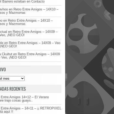
l Barrero esteban
en
Contacto
invhoo
en
Retro Entre Amigos – 14X10 –
asos y Mazmorras
eo
en
Retro Entre Amigos – 14X10 –
asos y Mazmorras
ctual
en
Retro Entre Amigos – 14X09 –
Veo, ¡NEO GEO!
ele
en
Retro Entre Amigos – 14X09 – Veo
 ¡NEO GEO!
 Ckultut
en
Retro Entre Amigos – 14X09
o Veo, ¡NEO GEO!
IVO
ADAS RECIENTES
 Entre Amigos 14×12 – El Verano
re trajo cosas guays..
o Entre Amigos – 14×11 – ¡¡ RETROPIXEL
tá aquí !!