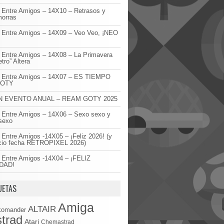
 Entre Amigos – 14X10 – Retrasos y
orras
 Entre Amigos – 14X09 – Veo Veo, ¡NEO
!
 Entre Amigos – 14X08 – La Primavera
etro” Altera
o Entre Amigos – 14X07 – ES TIEMPO
GOTY
 EVENTO ANUAL – REAM GOTY 2025
 Entre Amigos – 14X06 – Sexo sexo y
sexo
 Entre Amigos -14X05 – ¡Feliz 2026! (y
cio fecha RETROPIXEL 2026)
 Entre Amigos -14X04 – ¡FELIZ
DAD!
UETAS
Amiga
ALTAIR
komander
trad
Atari
Chemastrad