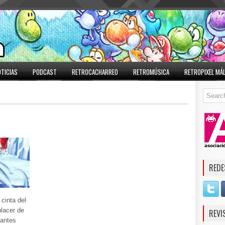
TICIAS
PODCAST
RETROCACHARREO
RETROMÚSICA
RETROPIXEL MÁ
3
REDE
 cinta del
lacer de
REVI
tantes