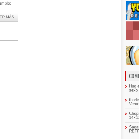
emplo:
ER MÁS
COME
Hug
sexo
thorl
Veran
Chopi
14×11
Sagar
RETR