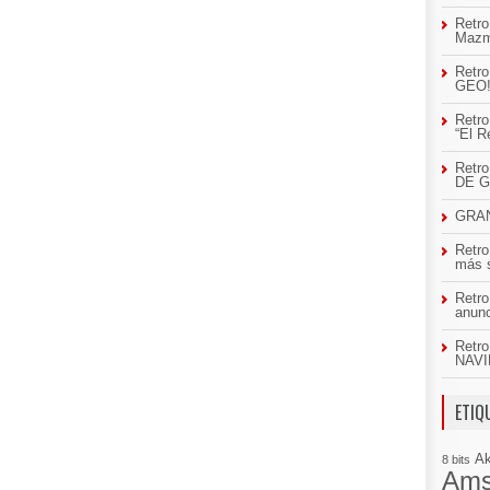
Retro
Mazm
Retro
GEO
Retro
“El R
Retr
DE 
GRAN
Retro
más 
Retro
anun
Retro
NAVI
ETIQ
A
8 bits
Ams