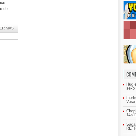
ace
lo de
ER MÁS
COME
Hug
sexo
thorl
Veran
Chopi
14×11
Sagar
RETR