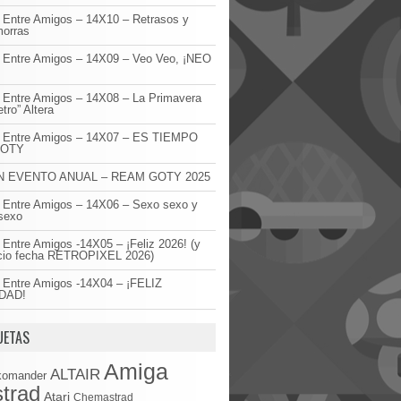
 Entre Amigos – 14X10 – Retrasos y
orras
 Entre Amigos – 14X09 – Veo Veo, ¡NEO
!
 Entre Amigos – 14X08 – La Primavera
etro” Altera
o Entre Amigos – 14X07 – ES TIEMPO
GOTY
 EVENTO ANUAL – REAM GOTY 2025
 Entre Amigos – 14X06 – Sexo sexo y
sexo
 Entre Amigos -14X05 – ¡Feliz 2026! (y
cio fecha RETROPIXEL 2026)
 Entre Amigos -14X04 – ¡FELIZ
DAD!
UETAS
Amiga
ALTAIR
komander
trad
Atari
Chemastrad