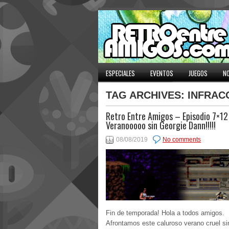
ESPECIALES
EVENTOS
JUEGOS
NO
TAG ARCHIVES:
INFRAC
Retro Entre Amigos – Episodio 7×12
Veranooooo sin Georgie Dann!!!!!
08/08/2019
No comments
Fin de temporada! Hola a todos amigos.
Afrontamos este caluroso verano cruel si