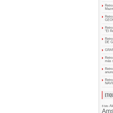
Retro
Mazm
Retro
GEO
Retro
“El R
Retr
DE 
GRAN
Retro
más 
Retro
anun
Retro
NAVI
ETIQ
A
8 bits
Ams