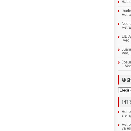
Rafae
thorl
Retr
Neof
Retr
LIB A
Veo 
Juan
Veo,
Josua
– Ve
ARCH
Archivo
ENTR
Retro
siemp
Retr
ya es