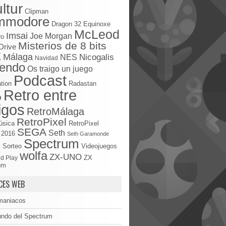
ltur
Clipman
mmodore
Dragon 32
Equinoxe
McLeod
Imsai
Joe Morgan
ro
Misterios de 8 bits
Drive
X
Málaga
Nicogalis
NES
Navidad
tendo
Os traigo un juego
Podcast
tion
Radastan
Retro entre
o
igos
RetroMálaga
RetroPixel
úsica
RetroPixel
SEGA
Seth
 2016
Seth Garamonde
Spectrum
S
Sorteo
Videojuegos
wolfa
ZX-UNO
d Play
ZX
um
CES WEB
maniacos
undo del Spectrum