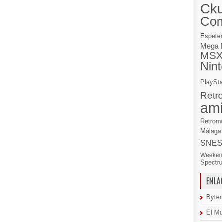
Cku
Co
Espete
Mega 
MS
Nin
PlaySta
Retr
am
Retrom
Málaga
SNE
Weeken
Spectr
ENLA
Byte
El M