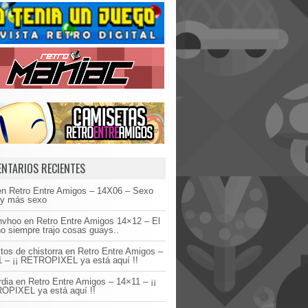
NTARIOS RECIENTES
en
Retro Entre Amigos – 14X06 – Sexo
 y más sexo
invhoo
en
Retro Entre Amigos 14×12 – El
o siempre trajo cosas guays..
tos de chistorra
en
Retro Entre Amigos –
 – ¡¡ RETROPIXEL ya está aquí !!
dia
en
Retro Entre Amigos – 14×11 – ¡¡
OPIXEL ya está aquí !!