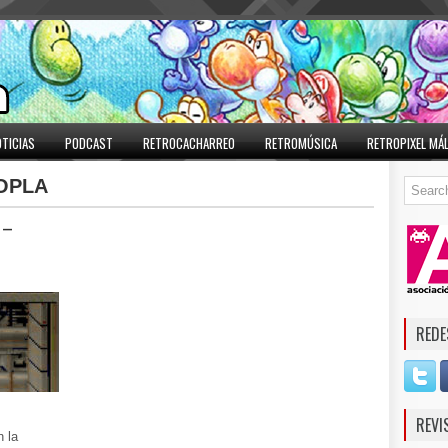
TICIAS
PODCAST
RETROCACHARREO
RETROMÚSICA
RETROPIXEL MÁ
OPLA
 –
REDE
REVI
n la