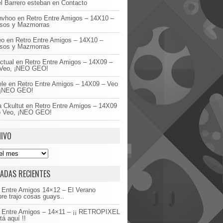
l Barrero esteban
en
Contacto
invhoo
en
Retro Entre Amigos – 14X10 –
asos y Mazmorras
eo
en
Retro Entre Amigos – 14X10 –
asos y Mazmorras
ctual
en
Retro Entre Amigos – 14X09 –
Veo, ¡NEO GEO!
ele
en
Retro Entre Amigos – 14X09 – Veo
 ¡NEO GEO!
 Ckultut
en
Retro Entre Amigos – 14X09
o Veo, ¡NEO GEO!
IVO
ADAS RECIENTES
 Entre Amigos 14×12 – El Verano
re trajo cosas guays..
o Entre Amigos – 14×11 – ¡¡ RETROPIXEL
tá aquí !!