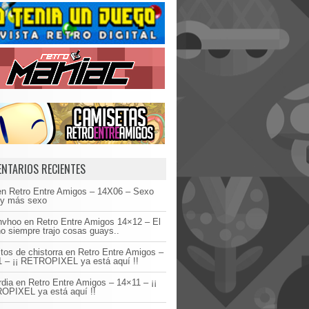
NTARIOS RECIENTES
en
Retro Entre Amigos – 14X06 – Sexo
 y más sexo
invhoo
en
Retro Entre Amigos 14×12 – El
o siempre trajo cosas guays..
tos de chistorra
en
Retro Entre Amigos –
 – ¡¡ RETROPIXEL ya está aquí !!
dia
en
Retro Entre Amigos – 14×11 – ¡¡
OPIXEL ya está aquí !!