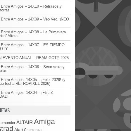
 Entre Amigos – 14X10 – Retrasos y
orras
 Entre Amigos – 14X09 – Veo Veo, ¡NEO
!
 Entre Amigos – 14X08 – La Primavera
etro” Altera
o Entre Amigos – 14X07 – ES TIEMPO
GOTY
 EVENTO ANUAL – REAM GOTY 2025
 Entre Amigos – 14X06 – Sexo sexo y
sexo
 Entre Amigos -14X05 – ¡Feliz 2026! (y
cio fecha RETROPIXEL 2026)
 Entre Amigos -14X04 – ¡FELIZ
DAD!
UETAS
Amiga
ALTAIR
komander
trad
Atari
Chemastrad