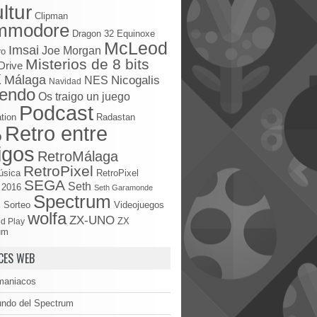
ltur
Clipman
mmodore
Dragon 32
Equinoxe
McLeod
Imsai
Joe Morgan
ro
Misterios de 8 bits
Drive
X
Málaga
Nicogalis
NES
Navidad
tendo
Os traigo un juego
Podcast
tion
Radastan
Retro entre
o
igos
RetroMálaga
RetroPixel
úsica
RetroPixel
SEGA
Seth
 2016
Seth Garamonde
Spectrum
S
Sorteo
Videojuegos
wolfa
ZX-UNO
d Play
ZX
um
CES WEB
maniacos
undo del Spectrum