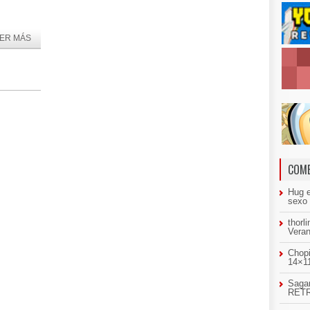
ER MÁS
COME
Hug
sexo
thorl
Veran
Chopi
14×11
Sagar
RETR