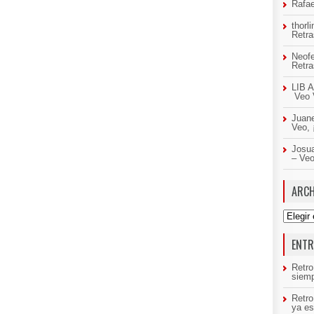
Rafae
thorl
Retr
Neof
Retr
LIB A
Veo 
Juan
Veo,
Josua
– Ve
ARCH
Archivo
ENTR
Retro
siemp
Retr
ya es