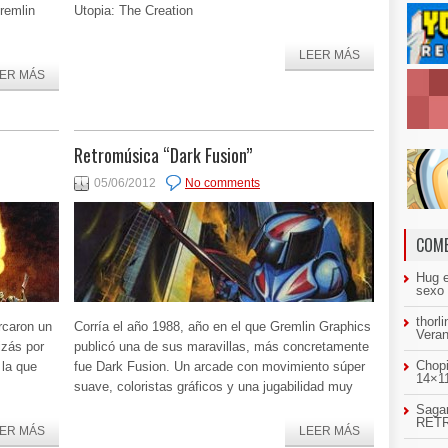
remlin
Utopia: The Creation
LEER MÁS
ER MÁS
Retromúsica “Dark Fusion”
05/06/2012
No comments
COME
Hug
sexo
thorl
rcaron un
Corría el año 1988, año en el que Gremlin Graphics
Veran
izás por
publicó una de sus maravillas, más concretamente
Chopi
 la que
fue Dark Fusion. Un arcade con movimiento súper
14×11
suave, coloristas gráficos y una jugabilidad muy
Sagar
RETR
ER MÁS
LEER MÁS