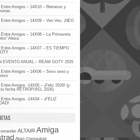
 Entre Amigos – 14X10 – Retrasos y
orras
 Entre Amigos – 14X09 – Veo Veo, ¡NEO
!
 Entre Amigos – 14X08 – La Primavera
etro” Altera
o Entre Amigos – 14X07 – ES TIEMPO
GOTY
 EVENTO ANUAL – REAM GOTY 2025
 Entre Amigos – 14X06 – Sexo sexo y
sexo
 Entre Amigos -14X05 – ¡Feliz 2026! (y
cio fecha RETROPIXEL 2026)
 Entre Amigos -14X04 – ¡FELIZ
DAD!
UETAS
Amiga
ALTAIR
komander
trad
Atari
Chemastrad