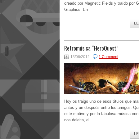
creado por Magnetic Fields y traído por G
Graphics. En
LE
Retromúsica “HeroQuest”
13/06/2012
1 Comment
Hoy os traigo uno de esos títulos que ma
antes y un después entre los amigos. Qu
este motivo y por la fabulosa música con
nos deleita, el
LE