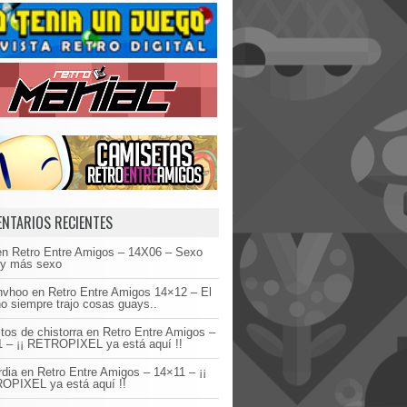
NTARIOS RECIENTES
en
Retro Entre Amigos – 14X06 – Sexo
 y más sexo
invhoo
en
Retro Entre Amigos 14×12 – El
o siempre trajo cosas guays..
tos de chistorra
en
Retro Entre Amigos –
 – ¡¡ RETROPIXEL ya está aquí !!
dia
en
Retro Entre Amigos – 14×11 – ¡¡
OPIXEL ya está aquí !!