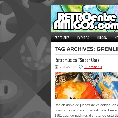
ESPECIALES
EVENTOS
JUEGOS
NO
TAG ARCHIVES:
GREMLI
Retromúsica “Super Cars II”
22/04/2013
3 Comments
Ración doble de juegos de velocidad, en 
ocasión Super Cars II para Amiga. Fue en
1991 cuando pudimos disfrutar de este tít