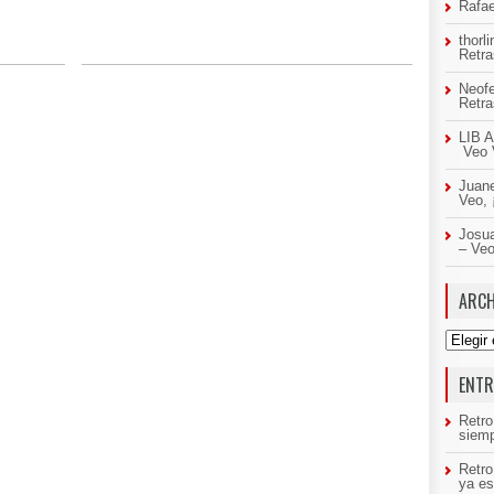
Rafae
thorl
Retr
Neof
Retr
LIB A
Veo 
Juan
Veo,
Josua
– Ve
ARCH
Archivo
ENTR
Retro
siemp
Retr
ya es