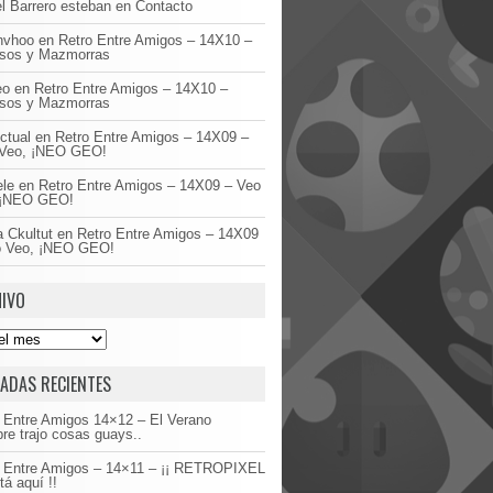
l Barrero esteban
en
Contacto
invhoo
en
Retro Entre Amigos – 14X10 –
asos y Mazmorras
eo
en
Retro Entre Amigos – 14X10 –
asos y Mazmorras
ctual
en
Retro Entre Amigos – 14X09 –
Veo, ¡NEO GEO!
ele
en
Retro Entre Amigos – 14X09 – Veo
 ¡NEO GEO!
 Ckultut
en
Retro Entre Amigos – 14X09
o Veo, ¡NEO GEO!
IVO
ADAS RECIENTES
 Entre Amigos 14×12 – El Verano
re trajo cosas guays..
o Entre Amigos – 14×11 – ¡¡ RETROPIXEL
tá aquí !!