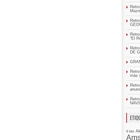
Retro
Mazm
Retro
GEO
Retro
“El R
Retr
DE 
GRAN
Retro
más 
Retro
anun
Retro
NAVI
ETIQ
A
8 bits
Ams