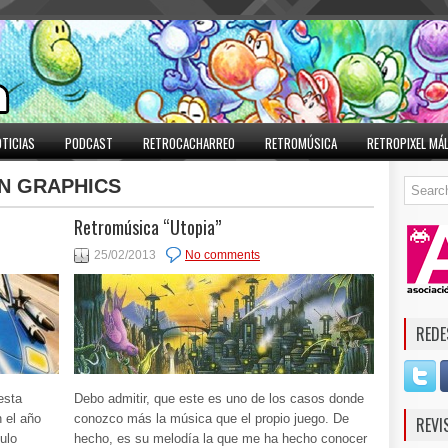
TICIAS
PODCAST
RETROCACHARREO
RETROMÚSICA
RETROPIXEL MÁ
N GRAPHICS
Retromúsica “Utopia”
25/02/2013
No comments
REDE
esta
Debo admitir, que este es uno de los casos donde
 el año
conozco más la música que el propio juego. De
REVI
ulo
hecho, es su melodía la que me ha hecho conocer