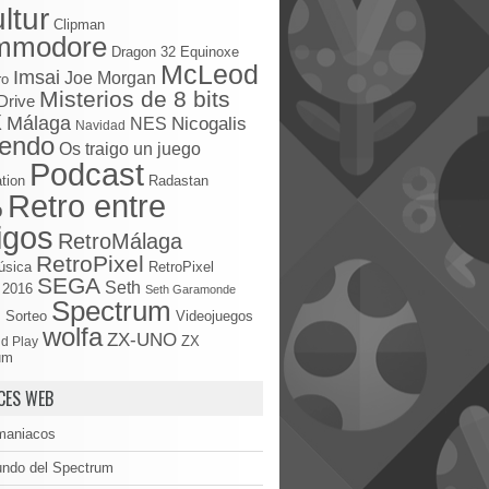
ltur
Clipman
mmodore
Dragon 32
Equinoxe
McLeod
Imsai
Joe Morgan
ro
Misterios de 8 bits
Drive
X
Málaga
Nicogalis
NES
Navidad
tendo
Os traigo un juego
Podcast
tion
Radastan
Retro entre
o
igos
RetroMálaga
RetroPixel
úsica
RetroPixel
SEGA
Seth
 2016
Seth Garamonde
Spectrum
S
Sorteo
Videojuegos
wolfa
ZX-UNO
d Play
ZX
um
CES WEB
maniacos
undo del Spectrum