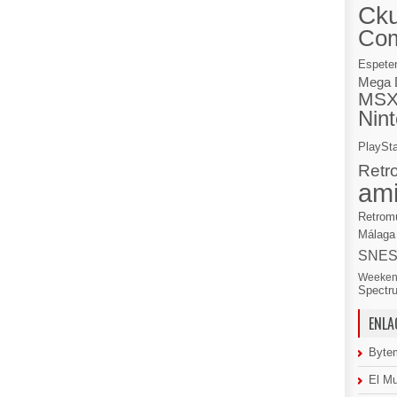
Cku
Co
Espete
Mega 
MS
Nin
PlaySta
Retr
am
Retrom
Málaga
SNE
Weeken
Spectr
ENLA
Byte
El M