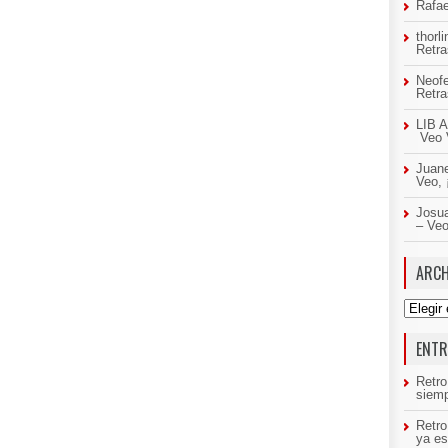
Rafae
thorl
Retr
Neof
Retr
LIB A
Veo 
Juan
Veo,
Josua
– Ve
ARCH
Archivo
ENTR
Retro
siemp
Retr
ya es