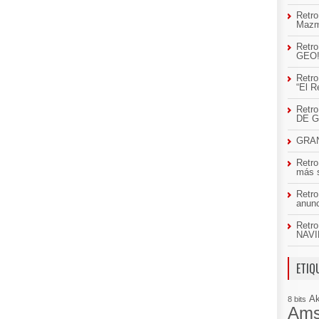
Retro
Mazm
Retro
GEO
Retro
“El R
Retr
DE 
GRAN
Retro
más 
Retro
anun
Retro
NAVI
ETIQ
A
8 bits
Ams