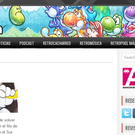
TICIAS
PODCAST
RETROCACHARREO
RETROMÚSICA
RETROPIXEL MÁ
9
REDE
de volver
el filo de
REVI
 el Sur.