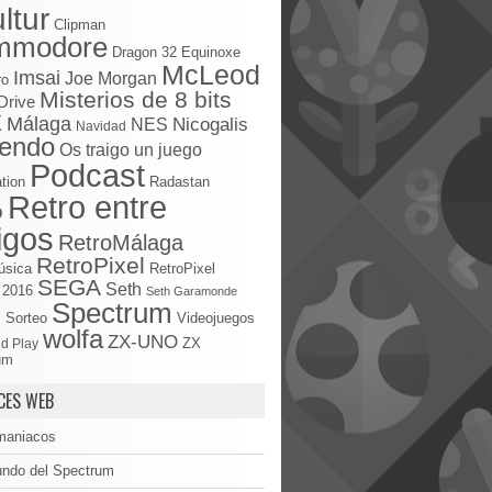
ltur
Clipman
mmodore
Dragon 32
Equinoxe
McLeod
Imsai
Joe Morgan
ro
Misterios de 8 bits
Drive
X
Málaga
Nicogalis
NES
Navidad
tendo
Os traigo un juego
Podcast
tion
Radastan
Retro entre
o
igos
RetroMálaga
RetroPixel
úsica
RetroPixel
SEGA
Seth
 2016
Seth Garamonde
Spectrum
S
Sorteo
Videojuegos
wolfa
ZX-UNO
d Play
ZX
um
CES WEB
maniacos
undo del Spectrum