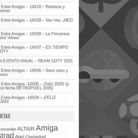
 Entre Amigos – 14X10 – Retrasos y
orras
 Entre Amigos – 14X09 – Veo Veo, ¡NEO
!
 Entre Amigos – 14X08 – La Primavera
etro” Altera
o Entre Amigos – 14X07 – ES TIEMPO
GOTY
 EVENTO ANUAL – REAM GOTY 2025
 Entre Amigos – 14X06 – Sexo sexo y
sexo
 Entre Amigos -14X05 – ¡Feliz 2026! (y
cio fecha RETROPIXEL 2026)
 Entre Amigos -14X04 – ¡FELIZ
DAD!
UETAS
Amiga
ALTAIR
komander
trad
Atari
Chemastrad