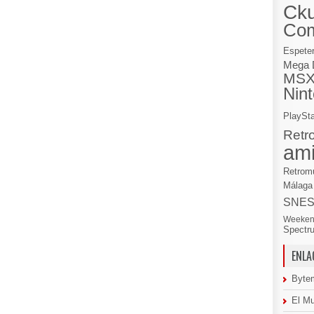
Cku
Co
Espete
Mega 
MS
Nin
PlaySta
Retr
am
Retrom
Málaga
SNE
Weeken
Spectr
ENLA
Byte
El M