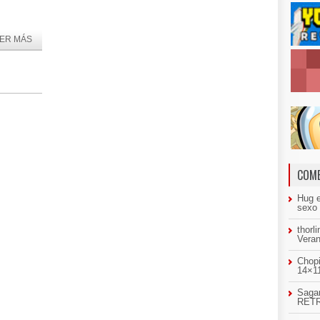
ER MÁS
COME
Hug
sexo
thorl
Veran
Chopi
14×11
Sagar
RETR