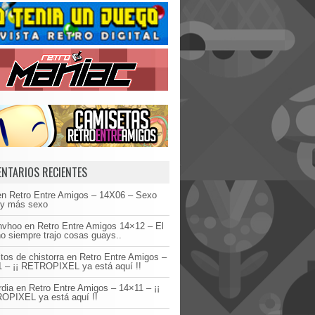
NTARIOS RECIENTES
en
Retro Entre Amigos – 14X06 – Sexo
 y más sexo
invhoo
en
Retro Entre Amigos 14×12 – El
o siempre trajo cosas guays..
tos de chistorra
en
Retro Entre Amigos –
 – ¡¡ RETROPIXEL ya está aquí !!
dia
en
Retro Entre Amigos – 14×11 – ¡¡
OPIXEL ya está aquí !!