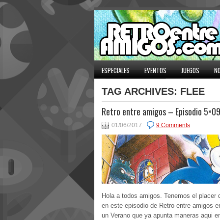
ESPECIALES
EVENTOS
JUEGOS
NO
TAG ARCHIVES:
FLEE
Retro entre amigos – Episodio 5×0
01/06/2017
9 Comments
Hola a todos amigos. Tenemos el placer 
en este episodio de Retro entre amigos en 
un Verano que ya apunta maneras aqui en