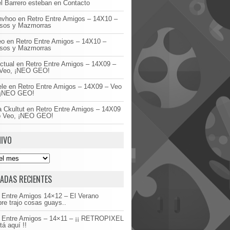
l Barrero esteban
en
Contacto
invhoo
en
Retro Entre Amigos – 14X10 –
asos y Mazmorras
eo
en
Retro Entre Amigos – 14X10 –
asos y Mazmorras
ctual
en
Retro Entre Amigos – 14X09 –
Veo, ¡NEO GEO!
ele
en
Retro Entre Amigos – 14X09 – Veo
 ¡NEO GEO!
 Ckultut
en
Retro Entre Amigos – 14X09
o Veo, ¡NEO GEO!
IVO
ADAS RECIENTES
 Entre Amigos 14×12 – El Verano
re trajo cosas guays..
o Entre Amigos – 14×11 – ¡¡ RETROPIXEL
tá aquí !!