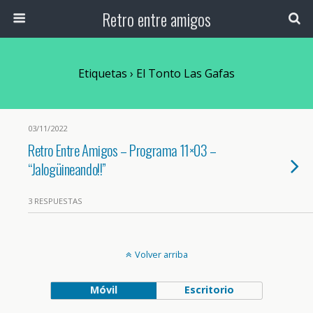
Retro entre amigos
Etiquetas › El Tonto Las Gafas
03/11/2022
Retro Entre Amigos – Programa 11×03 –
“Jalogüineando!!”
3 RESPUESTAS
Volver arriba
Móvil
Escritorio