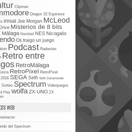
ltur
Clipman
mmodore
Dragon 32
Equinoxe
McLeod
Imsai
Joe Morgan
ro
Misterios de 8 bits
Drive
X
Málaga
Nicogalis
NES
Navidad
tendo
Os traigo un juego
Podcast
tion
Radastan
Retro entre
o
igos
RetroMálaga
RetroPixel
úsica
RetroPixel
SEGA
Seth
 2016
Seth Garamonde
Spectrum
S
Sorteo
Videojuegos
wolfa
ZX-UNO
d Play
ZX
um
CES WEB
maniacos
undo del Spectrum