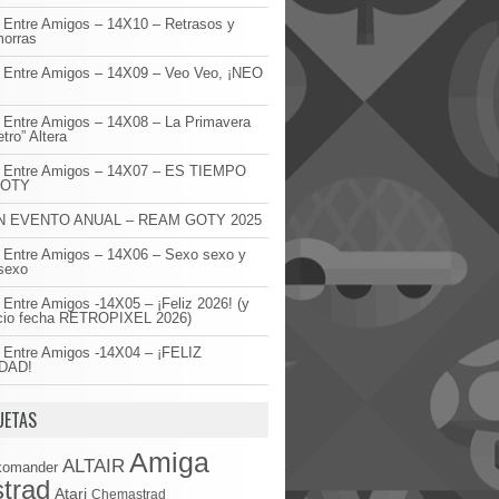
 Entre Amigos – 14X10 – Retrasos y
orras
 Entre Amigos – 14X09 – Veo Veo, ¡NEO
!
 Entre Amigos – 14X08 – La Primavera
etro” Altera
o Entre Amigos – 14X07 – ES TIEMPO
GOTY
 EVENTO ANUAL – REAM GOTY 2025
 Entre Amigos – 14X06 – Sexo sexo y
sexo
 Entre Amigos -14X05 – ¡Feliz 2026! (y
cio fecha RETROPIXEL 2026)
 Entre Amigos -14X04 – ¡FELIZ
DAD!
UETAS
Amiga
ALTAIR
komander
trad
Atari
Chemastrad