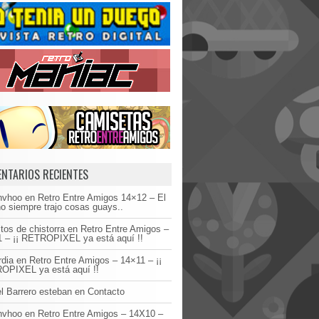
NTARIOS RECIENTES
invhoo
en
Retro Entre Amigos 14×12 – El
o siempre trajo cosas guays..
tos de chistorra
en
Retro Entre Amigos –
 – ¡¡ RETROPIXEL ya está aquí !!
dia
en
Retro Entre Amigos – 14×11 – ¡¡
OPIXEL ya está aquí !!
l Barrero esteban
en
Contacto
invhoo
en
Retro Entre Amigos – 14X10 –