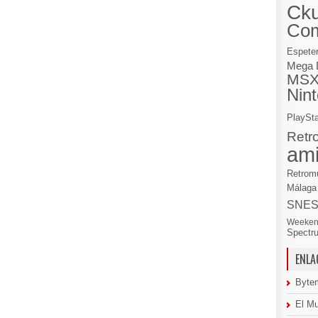
Cku
Co
Espete
Mega 
MS
Nin
PlaySta
Retr
am
Retrom
Málaga
SNE
Weeken
Spectr
ENLA
Byte
El M