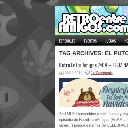
ESPECIALES
EVENTOS
JUEGOS
NO
TAG ARCHIVES:
EL PUT
Retro Entre Amigos 7×04 – FELIZ N
03/12/2018
14 Comments
Sed MUY bienvenidos a este nuevo y esp
episodio de RetroEntreAmigos (REAM… 
dicen…) porque estamos de CELEBRACI