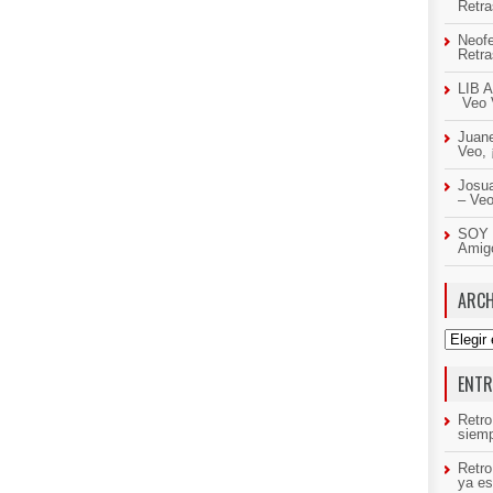
Retr
Neof
Retr
LIB A
Veo 
Juan
Veo,
Josua
– Ve
SOY 
Amig
ARCH
Archivo
ENTR
Retro
siemp
Retr
ya es