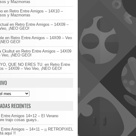
asos y Mazmorras
eo
en
Retro Entre Amigos – 14X10 –
asos y Mazmorras
ctual
en
Retro Entre Amigos – 14X09 –
Veo, ¡NEO GEO!
ele
en
Retro Entre Amigos – 14X09 – Veo
 ¡NEO GEO!
 Ckultut
en
Retro Entre Amigos – 14X09
o Veo, ¡NEO GEO!
YO, QUE NO ERES TU.
en
Retro Entre
os – 14X09 – Veo Veo, ¡NEO GEO!
IVO
ADAS RECIENTES
 Entre Amigos 14×12 – El Verano
re trajo cosas guays..
o Entre Amigos – 14×11 – ¡¡ RETROPIXEL
tá aquí !!