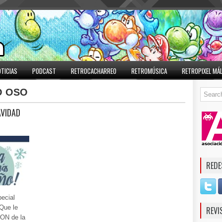
TICIAS
PODCAST
RETROCACHARREO
RETROMÚSICA
RETROPIXEL MÁ
O OSO
AVIDAD
REDE
ecial
Que le
REVI
ON de la