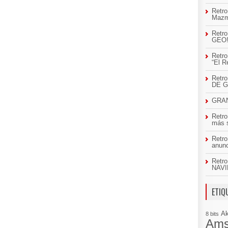
Retro
Mazm
Retro
GEO
Retro
“El R
Retr
DE 
GRAN
Retro
más 
Retro
anun
Retro
NAVI
ETIQ
A
8 bits
Ams