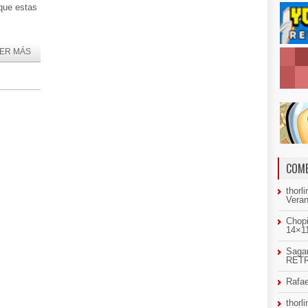
que estas
ER MÁS
COME
thorl
Veran
Chopi
14×11
Sagar
RETR
Rafae
thorl