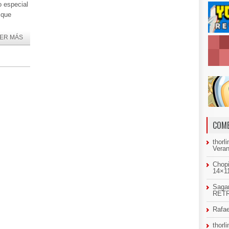
o especial
 que
ER MÁS
COME
thorl
Veran
Chopi
14×11
Sagar
RETR
Rafae
thorl