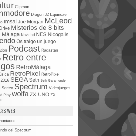
ltur
Clipman
mmodore
Dragon 32
Equinoxe
McLeod
Imsai
Joe Morgan
ro
Misterios de 8 bits
Drive
X
Málaga
Nicogalis
NES
Navidad
tendo
Os traigo un juego
Podcast
tion
Radastan
Retro entre
o
igos
RetroMálaga
RetroPixel
úsica
RetroPixel
SEGA
Seth
 2016
Seth Garamonde
Spectrum
S
Sorteo
Videojuegos
wolfa
ZX-UNO
d Play
ZX
um
CES WEB
maniacos
undo del Spectrum