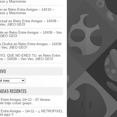
asos y Mazmorras
eo
en
Retro Entre Amigos – 14X10 –
asos y Mazmorras
ctual
en
Retro Entre Amigos – 14X09 –
Veo, ¡NEO GEO!
ele
en
Retro Entre Amigos – 14X09 – Veo
 ¡NEO GEO!
 Ckultut
en
Retro Entre Amigos – 14X09
o Veo, ¡NEO GEO!
YO, QUE NO ERES TU.
en
Retro Entre
os – 14X09 – Veo Veo, ¡NEO GEO!
IVO
ADAS RECIENTES
 Entre Amigos 14×12 – El Verano
re trajo cosas guays..
o Entre Amigos – 14×11 – ¡¡ RETROPIXEL
tá aquí !!