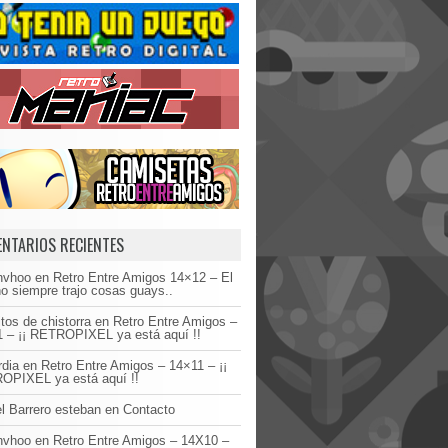
NTARIOS RECIENTES
invhoo
en
Retro Entre Amigos 14×12 – El
o siempre trajo cosas guays..
tos de chistorra
en
Retro Entre Amigos –
 – ¡¡ RETROPIXEL ya está aquí !!
dia
en
Retro Entre Amigos – 14×11 – ¡¡
OPIXEL ya está aquí !!
l Barrero esteban
en
Contacto
invhoo
en
Retro Entre Amigos – 14X10 –