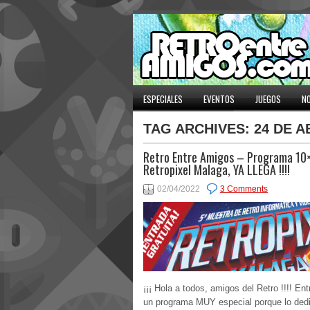
ESPECIALES
EVENTOS
JUEGOS
NO
TAG ARCHIVES:
24 DE A
Retro Entre Amigos – Programa 10
Retropixel Malaga, YA LLEGA !!!!
02/04/2022
3 Comments
¡¡¡ Hola a todos, amigos del Retro !!!! E
un programa MUY especial porque lo de