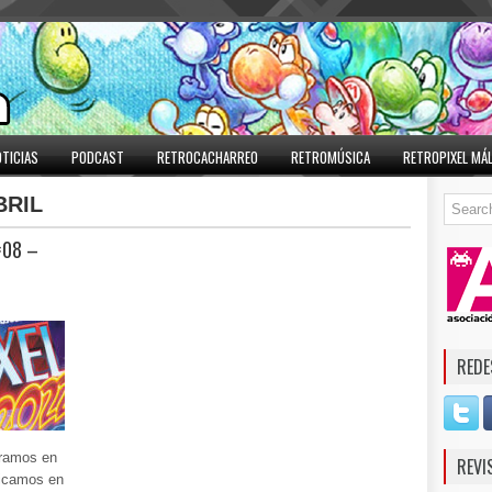
TICIAS
PODCAST
RETROCACHARREO
RETROMÚSICA
RETROPIXEL MÁ
BRIL
×08 –
REDE
ntramos en
REVI
dicamos en