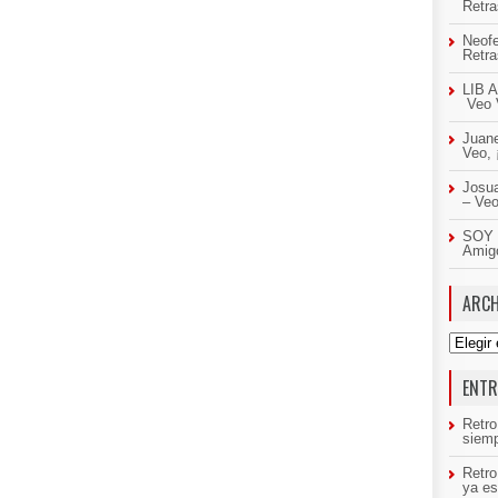
Retr
Neof
Retr
LIB A
Veo 
Juan
Veo,
Josua
– Ve
SOY 
Amig
ARCH
Archivo
ENTR
Retro
siemp
Retr
ya es