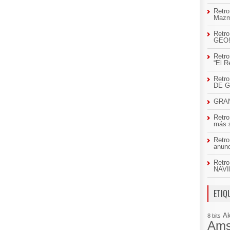
Retro
Mazm
Retro
GEO
Retro
“El R
Retr
DE 
GRAN
Retro
más 
Retro
anun
Retro
NAVI
ETIQ
A
8 bits
Ams