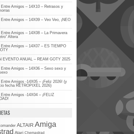
 Entre Amigos – 14X10 – Retrasos y
orras
 Entre Amigos – 14X09 – Veo Veo, ¡NEO
!
 Entre Amigos – 14X08 – La Primavera
etro” Altera
o Entre Amigos – 14X07 – ES TIEMPO
GOTY
 EVENTO ANUAL – REAM GOTY 2025
 Entre Amigos – 14X06 – Sexo sexo y
sexo
 Entre Amigos -14X05 – ¡Feliz 2026! (y
cio fecha RETROPIXEL 2026)
 Entre Amigos -14X04 – ¡FELIZ
DAD!
UETAS
Amiga
ALTAIR
komander
trad
Atari
Chemastrad