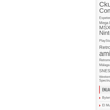
Cku
Co
Espete
Mega 
MS
Nin
PlaySta
Retr
am
Retrom
Málaga
SNE
Weeken
Spectr
ENLA
Byte
El M